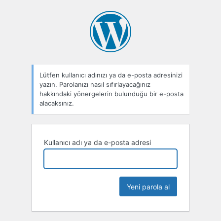
Lütfen kullanıcı adınızı ya da e-posta adresinizi
yazın. Parolanızı nasıl sıfırlayacağınız
hakkındaki yönergelerin bulunduğu bir e-posta
alacaksınız.
Kullanıcı adı ya da e-posta adresi