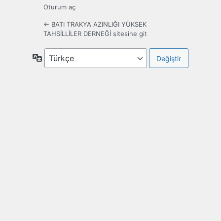
Oturum aç
← BATI TRAKYA AZINLIĞI YÜKSEK
TAHSİLLİLER DERNEĞİ sitesine git
Dil