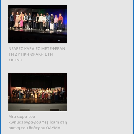
ΝΕΑΡΕΣ ΚΑΡΔΙΕΣ ΜΕΤΕΦΕΡΑΝ
ΤΗ ΔΥΤΙΚΗ ΘΡΑΚΗ ΣΤΗ
ΣΚΗΝΗ
Μια αύρα του
κινηματογράφου Yeşilçam στη
σκηνή του θεάτρου ΘΑΥΜΑ: