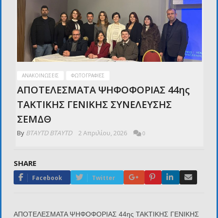
ΑΝΑΚΟΙΝΏΣΕΙΣ
ΦΩΤΟΓΡΑΦΊΕΣ
ΑΠΟΤΕΛΕΣΜΑΤΑ ΨΗΦΟΦΟΡΙΑΣ 44ης
ΤΑΚΤΙΚΗΣ ΓΕΝΙΚΗΣ ΣΥΝΕΛΕΥΣΗΣ
ΣΕΜΔΘ
By
BTAYTD BTAYTD
2 Απριλίου, 2026
0
SHARE
Google+
Pinterest
LinkedIn
Email
Facebook
Twitter
ΑΠΟΤΕΛΕΣΜΑΤΑ ΨΗΦΟΦΟΡΙΑΣ 44ης ΤΑΚΤΙΚΗΣ ΓΕΝΙΚΗΣ