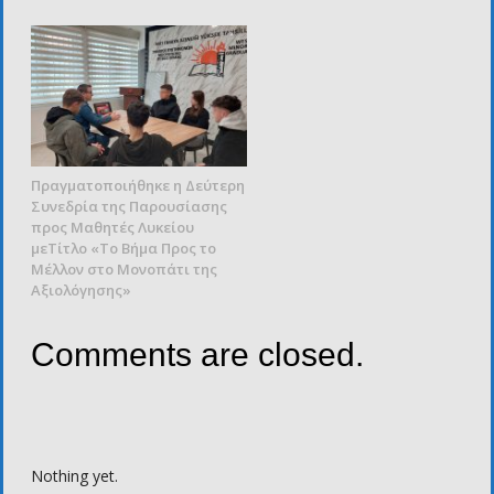
Πραγματοποιήθηκε η Δεύτερη
Συνεδρία της Παρουσίασης
προς Μαθητές Λυκείου
μεΤίτλο «Το Βήμα Προς το
Μέλλον στο Μονοπάτι της
Αξιολόγησης»
Comments are closed.
Nothing yet.