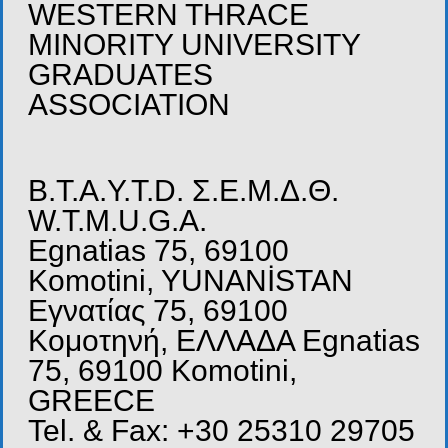
WESTERN THRACE
MINORITY UNIVERSITY
GRADUATES
ASSOCIATION
B.T.A.Y.T.D. Σ.Ε.Μ.Δ.Θ.
W.T.M.U.G.A.
Egnatias 75, 69100
Komotini, YUNANİSTAN
Εγνατίας 75, 69100
Κομοτηνή, ΕΛΛΑΔΑ Egnatias
75, 69100 Komotini,
GREECE
Tel. & Fax: +30 25310 29705