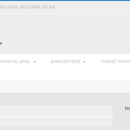
6 SAYISI- BESLENME BİLİMİ
ΡΟΛΌΓΙΟ ΔΡΑΣ.
ΔΗΜΟΣΙΕΎΣΕΙΣ
ΓΕΝΙΚΈΣ ΥΠΗΡ
No