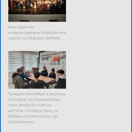
Μια αύρα του
κινηματογράφου Yeşilçam στη
σκηνή του θεάτρου ΘΑΥΜΑ:
Πραγματοποιήθηκε η Δεύτερη
Συνεδρία της Παρουσίασης
προς Μαθητές Λυκείου
μεΤίτλο «Το Βήμα Προς το
Μέλλον στο Μονοπάτι της
Αξιολόγησης»