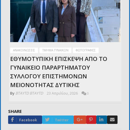
ΑΝΑΚΟΙΝΏΣΕΙΣ
ΤΜΉΜΑ ΓΥΝΑΙΚΏΝ
ΦΩΤΟΓΡΑΦΊΕΣ
ΕΘΥΜΟΤΥΠΙΚΗ ΕΠΙΣΚΕΨΗ ΑΠΟ ΤΟ
ΓΥΝΑΙΚΕΙΟ ΠΑΡΑΡΤΗΜΑΤΟΥ
ΣΥΛΛΟΓΟΥ ΕΠΙΣΤΗΜΟΝΩΝ
ΜΕΙΟΝΟΤΗΤΑΣ ΔΥΤΙΚΗΣ
By
BTAYTD BTAYTD
23 Απριλίου, 2026
0
SHARE
Google+
Pinterest
LinkedIn
Email
Facebook
Twitter