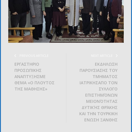
PREVIOUS ARTICLE
NEXT ARTICLE
ΕΡΓΑΣΤΗΡΙΟ
ΕΚΔΗΛΩΣΗ
ΠΡΟΣΩΠΙΚΗΣ
ΠΑΡΟΥΣΙΑΣΗΣ ΤΟΥ
ΑΝΑΠΤΥΞΗΣΜΕ
ΤΜΗΜΑΤΟΣ
ΘΕΜΑ «Ο ΠΛΟΥΤΟΣ
ΙΑΤΡΙΚΗΣΑΠΟ ΤΟΝ
ΤΗΣ ΜΑΘΗΣΗΣ»
ΣΥΛΛΟΓΟ
ΕΠΙΣΤΗΜΌΝΩΝ
ΜΕΙΟΝΌΤΗΤΑΣ
ΔΥΤΙΚΉΣ ΘΡΆΚΗΣ
ΚΑΙ ΤΗΝ ΤΟΥΡΚΙΚΗ
ΕΝΩΣΗ ΞΑΝΘΗΣ