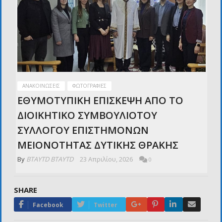
ΑΝΑΚΟΙΝΏΣΕΙΣ
ΦΩΤΟΓΡΑΦΊΕΣ
ΕΘΥΜΟΤΥΠΙΚΗ ΕΠΙΣΚΕΨΗ ΑΠΟ ΤΟ
ΔΙΟΙΚΗΤΙΚΟ ΣΥΜΒΟΥΛΙΟΤΟΥ
ΣΥΛΛΟΓΟΥ ΕΠΙΣΤΗΜΟΝΩΝ
ΜΕΙΟΝΟΤΗΤΑΣ ΔΥΤΙΚΗΣ ΘΡΑΚΗΣ
By
BTAYTD BTAYTD
23 Απριλίου, 2026
0
SHARE
Google+
Pinterest
LinkedIn
Email
Facebook
Twitter