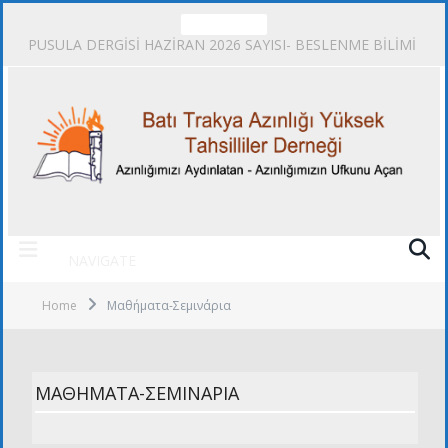
TRENDING
PUSULA DERGİSİ HAZİRAN 2026 SAYISI- BESLENME BİLİMİ
NAVIGATE
Home
Μαθήματα-Σεμινάρια
ΜΑΘΉΜΑΤΑ-ΣΕΜΙΝΆΡΙΑ