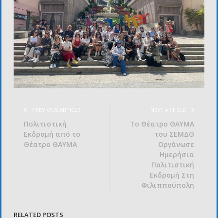
PREVIOUS ARTICLE
NEXT ARTICLE
Πολιτιστική
Το Θέατρο ΘΑΥΜΑ
Εκδρομή από το
του ΣΕΜΔΘ
Θέατρο ΘΑΥΜΑ
Οργάνωσε
Ημερήσια
Πολιτιστική
Εκδρομή Στη
Φιλιππούπολη
RELATED POSTS