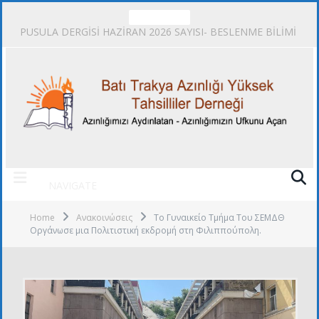
TRENDING
PUSULA DERGİSİ HAZİRAN 2026 SAYISI- BESLENME BİLİMİ
NAVIGATE
Home
Ανακοινώσεις
Το Γυναικείο Τμήμα Τoυ ΣΕΜΔΘ
Οργάνωσε μια Πολιτιστική εκδρομή στη Φιλιππούπολη.