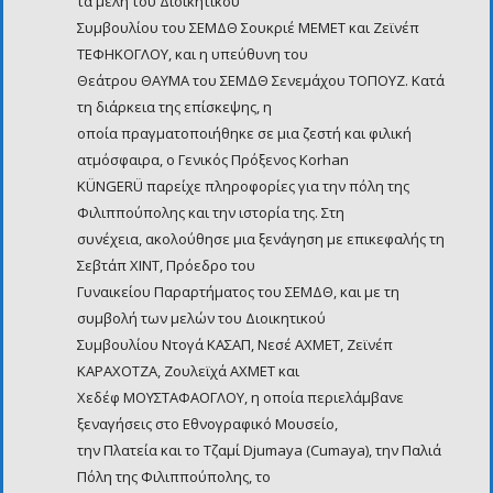
τα μέλη του Διοικητικού
Συμβουλίου του ΣΕΜΔΘ Σουκριέ ΜΕΜΕΤ και Ζεϊνέπ
ΤΕΦΗΚΟΓΛΟΥ, και η υπεύθυνη του
Θεάτρου ΘΑΥΜΑ του ΣΕΜΔΘ Σενεμάχου ΤΟΠΟΥΖ. Κατά
τη διάρκεια της επίσκεψης, η
οποία πραγματοποιήθηκε σε μια ζεστή και φιλική
ατμόσφαιρα, ο Γενικός Πρόξενος Korhan
KÜNGERÜ παρείχε πληροφορίες για την πόλη της
Φιλιππούπολης και την ιστορία της. Στη
συνέχεια, ακολούθησε μια ξενάγηση με επικεφαλής τη
Σεβτάπ ΧΙΝΤ, Πρόεδρο του
Γυναικείου Παραρτήματος του ΣΕΜΔΘ, και με τη
συμβολή των μελών του Διοικητικού
Συμβουλίου Ντογά ΚΑΣΑΠ, Νεσέ ΑΧΜΕΤ, Ζεϊνέπ
ΚΑΡΑΧΟΤΖΑ, Ζουλεϊχά ΑΧΜΕΤ και
Χεδέφ ΜΟΥΣΤΑΦΑΟΓΛΟΥ, η οποία περιελάμβανε
ξεναγήσεις στο Εθνογραφικό Μουσείο,
την Πλατεία και το Τζαμί Djumaya (Cumaya), την Παλιά
Πόλη της Φιλιππούπολης, το