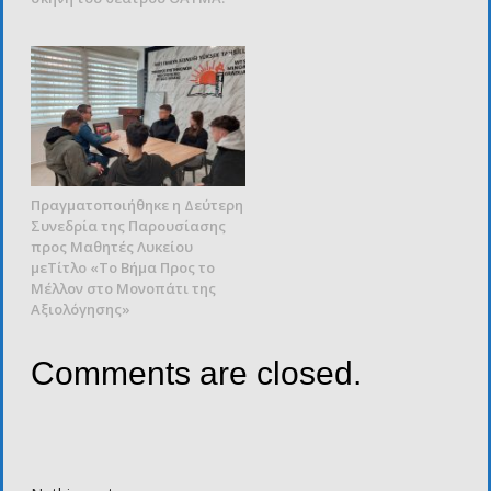
Πραγματοποιήθηκε η Δεύτερη
Συνεδρία της Παρουσίασης
προς Μαθητές Λυκείου
μεΤίτλο «Το Βήμα Προς το
Μέλλον στο Μονοπάτι της
Αξιολόγησης»
Comments are closed.