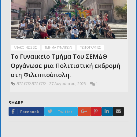
ΑΝΑΚΟΙΝΏΣΕΙΣ
ΤΜΉΜΑ ΓΥΝΑΙΚΏΝ
ΦΩΤΟΓΡΑΦΊΕΣ
Το Γυναικείο Τμήμα Τoυ ΣΕΜΔΘ
Οργάνωσε μια Πολιτιστική εκδρομή
στη Φιλιππούπολη.
By
BTAYTD BTAYTD
27 Αυγούστου, 2025
0
SHARE
Google+
Pinterest
LinkedIn
Email
Facebook
Twitter