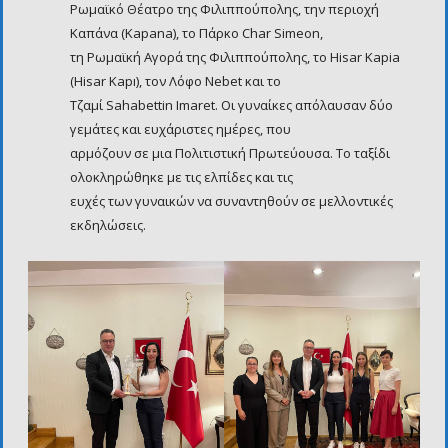
Ρωμαϊκό Θέατρο της Φιλιππούπολης, την περιοχή
Καπάνα (Κapana), το Πάρκο Char Simeon,
τη Ρωμαϊκή Αγορά της Φιλιππούπολης, το Hisar Kapia
(Hisar Kapı), τον Λόφο Nebet και το
Τζαμί Sahabettin Imaret. Οι γυναίκες απόλαυσαν δύο
γεμάτες και ευχάριστες ημέρες, που
αρμόζουν σε μια Πολιτιστική Πρωτεύουσα. Το ταξίδι
ολοκληρώθηκε με τις ελπίδες και τις
ευχές των γυναικών να συναντηθούν σε μελλοντικές
εκδηλώσεις.