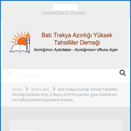
TRENDING
DERNEĞİMİZE ZİYARET
NAVIGATE
Home
Alt Kurullar
Batı Trakya Azınlığı Yüksek Tahsilliler
Derneği Kadınlar Kolu, 2 Mayıs 2019 Perşembe günü Gümülcine’
nin Kalfa köyünde bayanlarla buluştu.