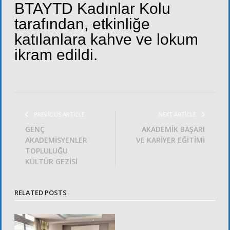
BTAYTD Kadınlar Kolu
tarafından, etkinliğe
katılanlara kahve ve lokum
ikram edildi.
PREVIOUS ARTICLE
NEXT ARTICLE
GENÇ
AKADEMİK BAŞARI
AKADEMİSYENLER
VE KARİYER EĞİTİMİ
TOPLULUĞU
KÜLTÜR GEZİSİ
RELATED POSTS