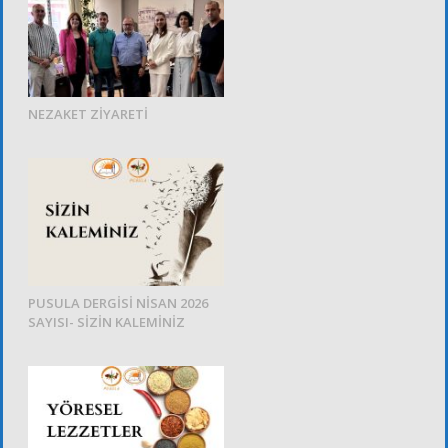
NEZAKET ZİYARETİ
PUSULA DERGİSİ NİSAN 2026
SAYISI- SİZİN KALEMİNİZ