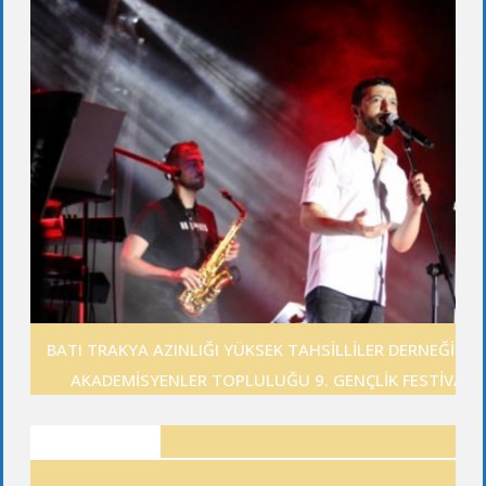
BATI TRAKYA AZINLIĞI YÜKSEK TAHSİLLİLER DERNEĞİ GE
AKADEMİSYENLER TOPLULUĞU 9. GENÇLİK FESTİVALİ
ANKETLER