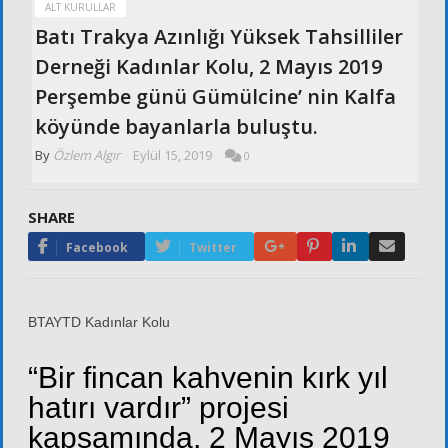
ALT KURULLAR
Batı Trakya Azınlığı Yüksek Tahsilliler
Derneği Kadınlar Kolu, 2 Mayıs 2019
Perşembe günü Gümülcine’ nin Kalfa
köyünde bayanlarla buluştu.
By
Özlem Algır
Eylül 15, 2019
0
SHARE
Google+
Pinterest
LinkedIn
Email
Facebook
Twitter
BTAYTD Kadınlar Kolu
“Bir fincan kahvenin kırk yıl
hatırı vardır” projesi
kapsamında, 2 Mayıs 2019