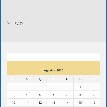
Nothing yet.
ETKINLIK TAKVIMI
Ağustos 2026
P
S
Ç
P
C
C
P
1
2
3
4
5
6
7
8
9
10
11
12
13
14
15
16