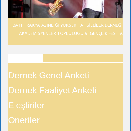
BATI TRAKYA AZINLIĞI YÜKSEK TAHSİLLİLER DERNEĞİ GE
AKADEMİSYENLER TOPLULUĞU 9. GENÇLİK FESTİVALİ
ANKETLER
Dernek Genel Anketi
Dernek Faaliyet Anketi
Eleştiriler
Öneriler