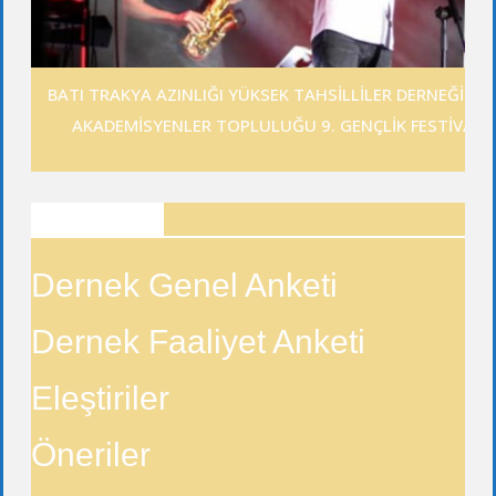
BATI TRAKYA AZINLIĞI YÜKSEK TAHSİLLİLER DERNEĞİ GE
AKADEMİSYENLER TOPLULUĞU 9. GENÇLİK FESTİVALİ
ANKETLER
Dernek Genel Anketi
Dernek Faaliyet Anketi
Eleştiriler
Öneriler