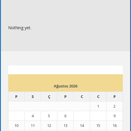
Nothing yet.
ETKINLIK TAKVIMI
Ağustos 2026
P
S
Ç
P
C
C
P
1
2
3
4
5
6
7
8
9
10
11
12
13
14
15
16