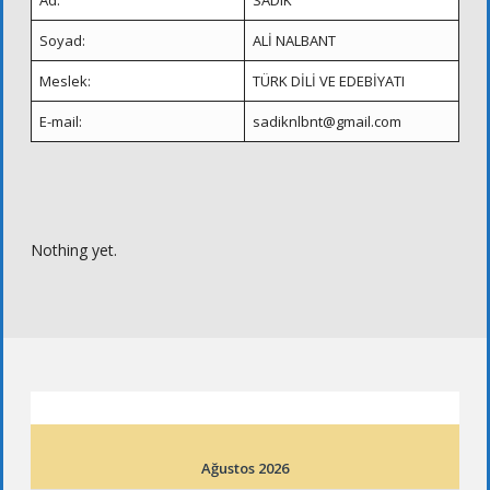
Ad:
SADIK
Soyad:
ALİ NALBANT
Meslek:
TÜRK DİLİ VE EDEBİYATI
E-mail:
sadiknlbnt@gmail.com
Nothing yet.
ETKINLIK TAKVIMI
Ağustos 2026