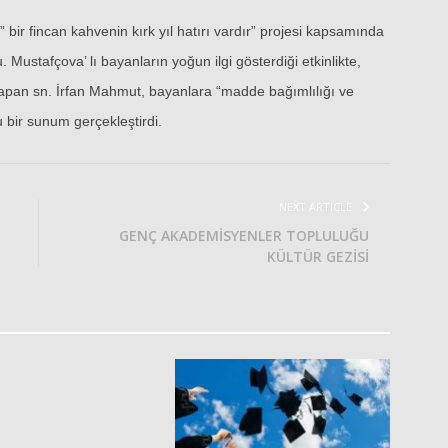
r fincan kahvenin kırk yıl hatırı vardır” projesi kapsamında
Mustafçova’ lı bayanların yoğun ilgi gösterdiği etkinlikte,
apan sn. İrfan Mahmut, bayanlara “madde bağımlılığı ve
u bir sunum gerçekleştirdi.
NEXT ARTICLE
GENÇ AKADEMİSYENLER TOPLULUĞU
KÜLTÜR GEZİSİ