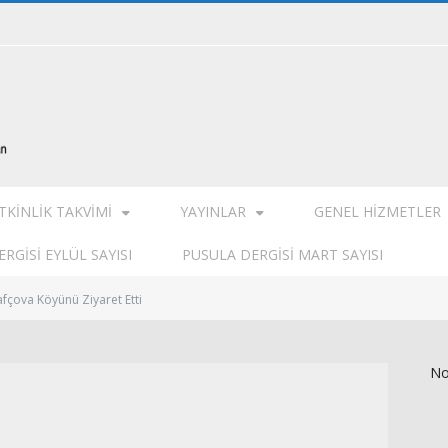
TKINLIK TAKVIMI
YAYINLAR
GENEL HIZMETLER
RGISI EYLÜL SAYISI
PUSULA DERGISI MART SAYISI
fçova Köyünü Ziyaret Etti
No