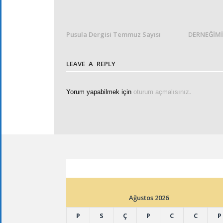
Pusula Dergisi Temmuz Sayısı
DERNEĞİMİ
LEAVE A REPLY
Yorum yapabilmek için
oturum açmalısınız
.
ETKINLIK TAKVIMI
Ağustos 2026
P
S
Ç
P
C
C
P