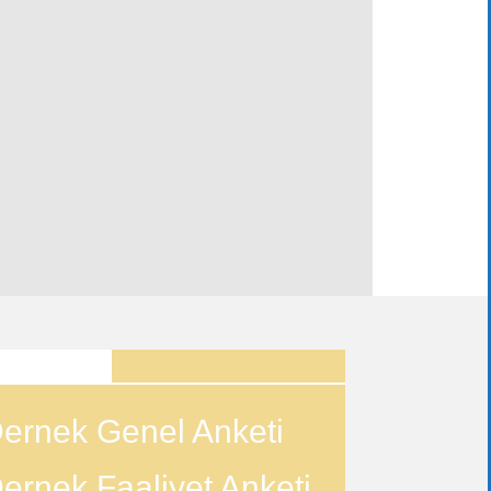
ANKETLER
ernek Genel Anketi
ernek Faaliyet Anketi