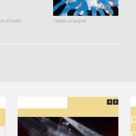
ZE ZİYARET
TEBRİK ve BAŞARI
SON YAZILAR
D
D