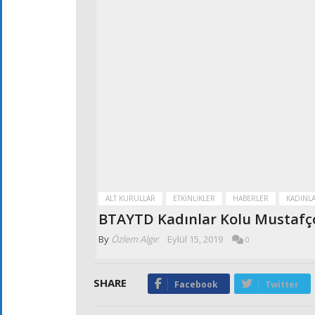
ALT KURULLAR
ETKINLIKLER
HABERLER
KADINL
BTAYTD Kadınlar Kolu Mustafço
By
Özlem Algır
Eylül 15, 2019
0
SHARE
Facebook
Twitter