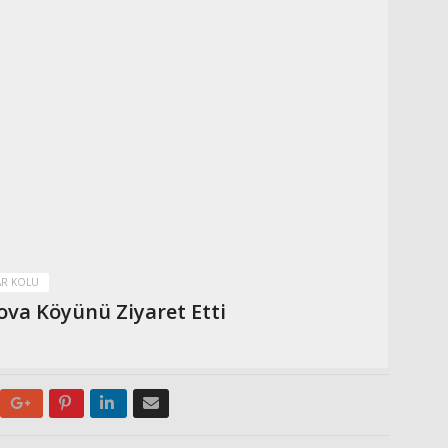
AR KOLU
va Köyünü Ziyaret Etti
Google+
Pinterest
LinkedIn
Email