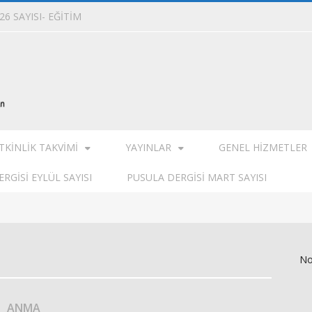
6 SAYISI- EĞİTİM
TKINLIK TAKVIMI
YAYINLAR
GENEL HIZMETLER
RGISI EYLÜL SAYISI
PUSULA DERGISI MART SAYISI
No
ANMA