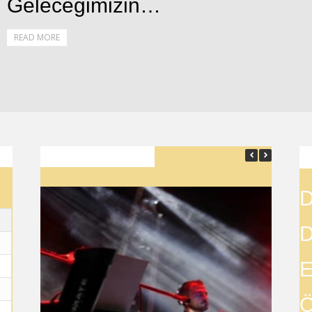
Geleceğimizin…
READ MORE
SON YAZILAR
D
D
E
Ö