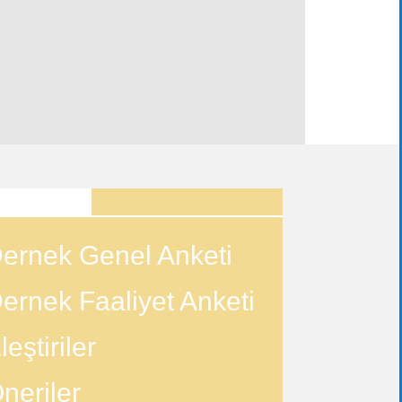
ANKETLER
ernek Genel Anketi
ernek Faaliyet Anketi
leştiriler
neriler