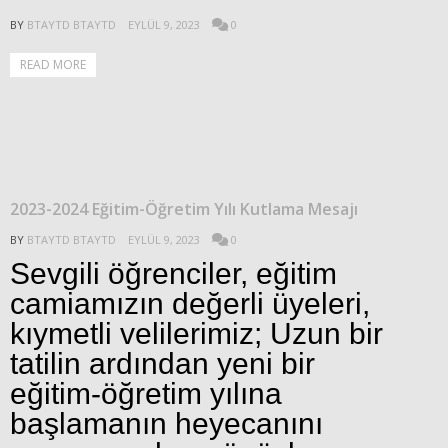
BY
BTAYTD BTAYTD
EYLÜL 9, 2023
0
READ MORE
2023-2024 Eğitim-Öğretim Yılı Kutlama Mesajı
BY
BTAYTD BTAYTD
EYLÜL 9, 2023
0
Sevgili öğrenciler, eğitim
camiamızın değerli üyeleri,
kıymetli velilerimiz; Uzun bir
tatilin ardından yeni bir
eğitim-öğretim yılına
başlamanın heyecanını