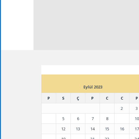
ETKINLIK TAKVIMI
Eylül 2023
P
S
Ç
P
C
C
P
1
2
3
4
5
6
7
8
9
10
11
12
13
14
15
16
17