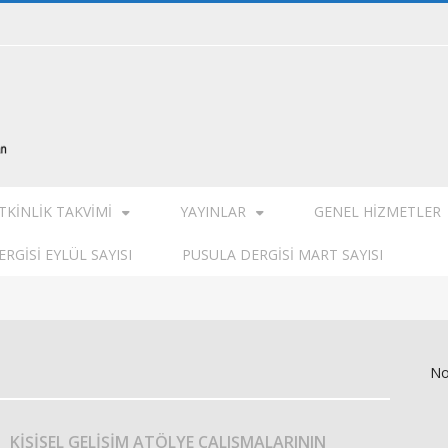
TKINLIK TAKVIMI
YAYINLAR
GENEL HIZMETLER
RGISI EYLÜL SAYISI
PUSULA DERGISI MART SAYISI
No
KİŞİSEL GELİŞİM ATÖLYE ÇALIŞMALARININ