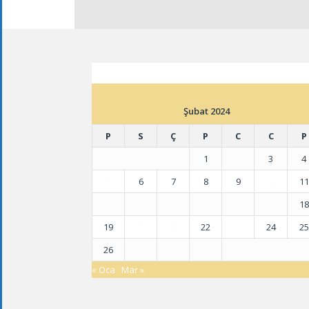
ETKINLIK TAKVIMI
Şubat 2024
P
S
Ç
P
C
C
P
1
2
3
4
5
6
7
8
9
10
11
12
13
14
15
16
17
18
19
20
21
22
23
24
25
26
27
28
29
« Oca
Mar »