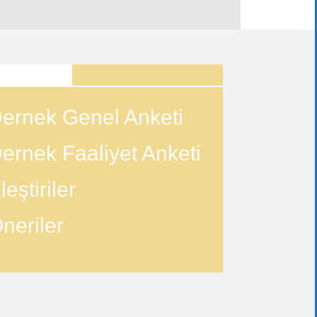
ANKETLER
ernek Genel Anketi
ernek Faaliyet Anketi
leştiriler
neriler