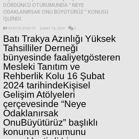
DÖRDÜNCÜ OTURUMUNDA “ NEYE
ODAKLANIRSAK ONU BÜYÜTÜRÜZ ” KONUSU
İŞLENDİ.
BY
BTAYTD BTAYTD
ŞUBAT 16, 2024
0
Batı Trakya Azınlığı Yüksek
Tahsilliler Derneği
bünyesinde faaliyetgösteren
Mesleki Tanıtım ve
Rehberlik Kolu 16 Şubat
2024 tarihindeKişisel
Gelişim Atölyeleri
çerçevesinde “Neye
Odaklanırsak
OnuBüyütürüz” başlıklı
konunun sunumunu