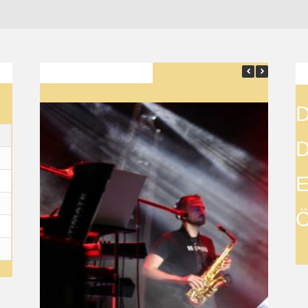
SON YAZILAR
D
D
E
Ö