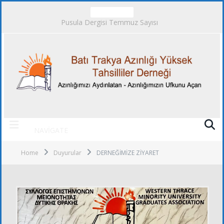
TRENDING
Pusula Dergisi Temmuz Sayısı
NAVIGATE
Home
Duyurular
DERNEĞİMİZE ZİYARET