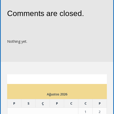
Comments are closed.
Nothing yet.
ETKINLIK TAKVIMI
Ağustos 2026
P
S
Ç
P
C
C
P
1
2