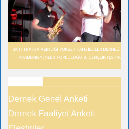
BATI TRAKYA AZINLIĞI YÜKSEK TAHSİLLİLER DERNEĞİ GE
AKADEMİSYENLER TOPLULUĞU 9. GENÇLİK FESTİVALİ
ANKETLER
Dernek Genel Anketi
Dernek Faaliyet Anketi
Eleştiriler