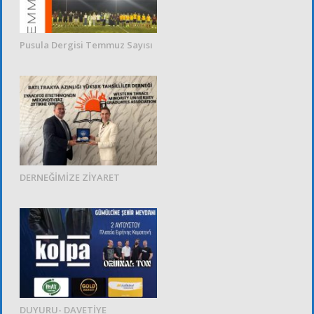
Pusula Dergisi Temmuz Sayısı
DERNEĞİMİZE ZİYARET
DUYURU- DAVETİYE