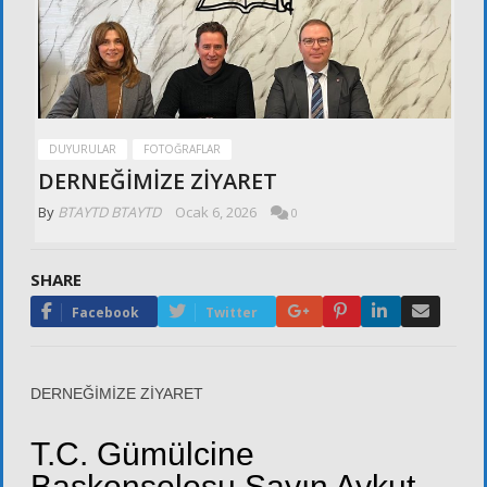
DUYURULAR
FOTOĞRAFLAR
DERNEĞİMİZE ZİYARET
By
BTAYTD BTAYTD
Ocak 6, 2026
0
SHARE
Google+
Pinterest
LinkedIn
Email
Facebook
Twitter
DERNEĞİMİZE ZİYARET
T.C. Gümülcine
Başkonsolosu Sayın Aykut