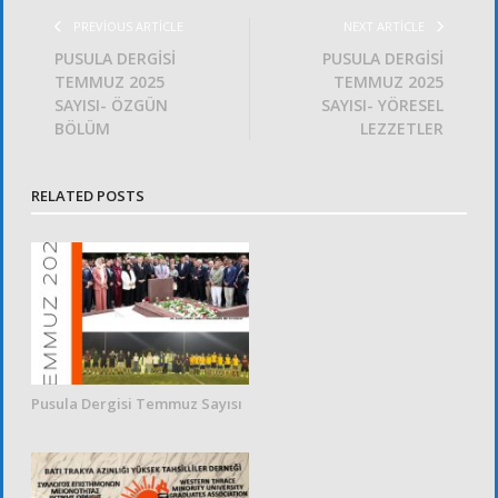
PREVIOUS ARTICLE
NEXT ARTICLE
PUSULA DERGİSİ
PUSULA DERGİSİ
TEMMUZ 2025
TEMMUZ 2025
SAYISI- ÖZGÜN
SAYISI- YÖRESEL
BÖLÜM
LEZZETLER
RELATED POSTS
Pusula Dergisi Temmuz Sayısı