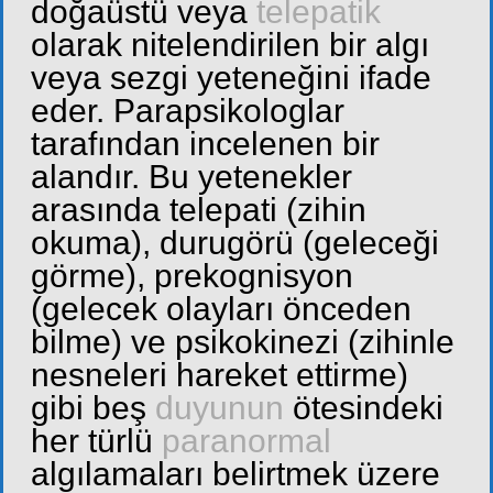
doğaüstü veya
telepatik
olarak nitelendirilen bir algı
veya sezgi yeteneğini ifade
eder. Parapsikologlar
tarafından incelenen bir
alandır. Bu yetenekler
arasında telepati (zihin
okuma), durugörü (geleceği
görme), prekognisyon
(gelecek olayları önceden
bilme) ve psikokinezi (zihinle
nesneleri hareket ettirme)
gibi beş
duyunun
ötesindeki
her türlü
paranormal
algılamaları belirtmek üzere