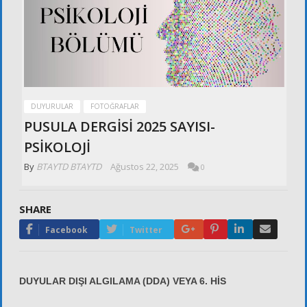
DUYURULAR
FOTOĞRAFLAR
PUSULA DERGİSİ 2025 SAYISI-
PSİKOLOJİ
By
BTAYTD BTAYTD
Ağustos 22, 2025
0
SHARE
Google+
Pinterest
LinkedIn
Email
Facebook
Twitter
DUYULAR DIŞI ALGILAMA (DDA) VEYA 6. HİS