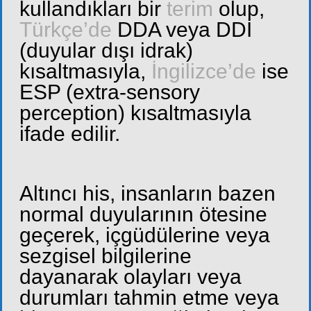
kullandıkları bir
terim
olup,
Türkçe’de
DDA veya DDİ
(duyular dışı idrak)
kısaltmasıyla,
İngilizce’de
ise
ESP (extra-sensory
perception) kısaltmasıyla
ifade edilir.
Altıncı his, insanların bazen
normal duyularının ötesine
geçerek, içgüdülerine veya
sezgisel bilgilerine
dayanarak olayları veya
durumları tahmin etme veya