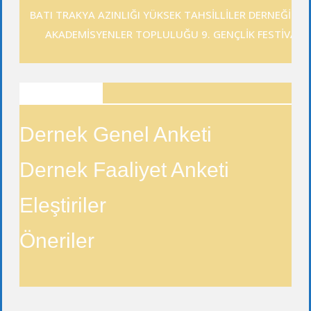
BATI TRAKYA AZINLIĞI YÜKSEK TAHSİLLİLER DERNEĞİ GE
AKADEMİSYENLER TOPLULUĞU 9. GENÇLİK FESTİVALİ
ANKETLER
Dernek Genel Anketi
Dernek Faaliyet Anketi
Eleştiriler
Öneriler