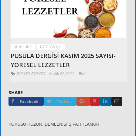
DUYURULAR
FOTOĞRAFLAR
PUSULA DERGİSİ KASIM 2025 SAYISI-
YÖRESEL LEZZETLER
By
BTAYTD BTAYTD
Aralık 26, 2025
0
SHARE
Google+
Pinterest
LinkedIn
Email
Facebook
Twitter
KOKUSU HUZUR, DEMLENİŞİ ŞİFA: IHLAMUR