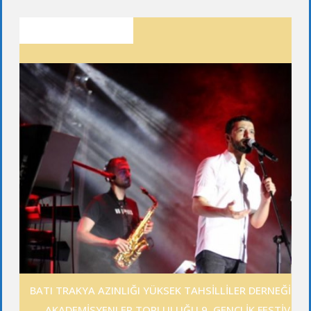
SON YAZILAR
BATI TRAKYA AZINLIĞI YÜKSEK TAHSİLLİLER DERNEĞİ GE
AKADEMİSYENLER TOPLULUĞU 9. GENÇLİK FESTİVALİ