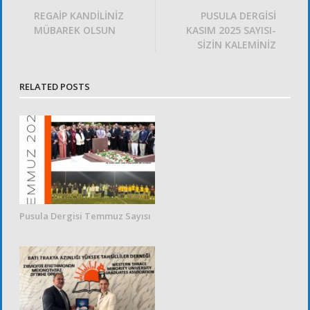
REGAİP KANDİLİNİZ
PUSULA DERGİSİ
MÜBAREK OLSUN
KASIM 2025 SAYISI-
SİZİN KALEMİNİZ
RELATED POSTS
Pusula Dergisi Temmuz Sayısı