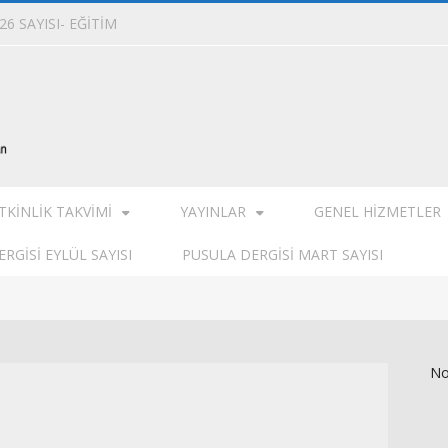
6 SAYISI- EĞİTİM
TKINLIK TAKVIMI
YAYINLAR
GENEL HIZMETLER
RGISI EYLÜL SAYISI
PUSULA DERGISI MART SAYISI
No