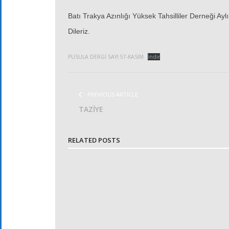
Batı Trakya Azınlığı Yüksek Tahsilliler Derneği Aylı
Dileriz.
PUSULA DERGİ SAYI 57-KASIM
İndir
PREVIOUS ARTICLE
TAZİYE
RELATED POSTS