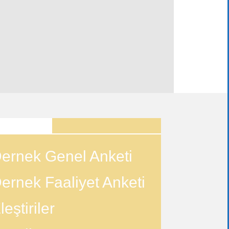
ANKETLER
ernek Genel Anketi
ernek Faaliyet Anketi
leştiriler