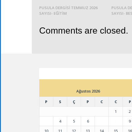
PUSULA DERGİSİ TEMMUZ 2026
PUSULA DE
SAYISI- EĞİTİM
SAYISI- BE
Comments are closed.
ETKINLIK TAKVIMI
Ağustos 2026
P
S
Ç
P
C
C
P
1
2
3
4
5
6
7
8
9
10
11
12
13
14
15
16