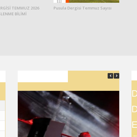
RGİSİ TEMMUZ 2026
Pusula Dergisi Temmuz Sayısı
SLENME BİLİMİ
SON YAZILAR
D
D
E