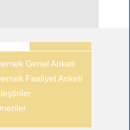
ANKETLER
ernek Genel Anketi
ernek Faaliyet Anketi
leştiriler
neriler