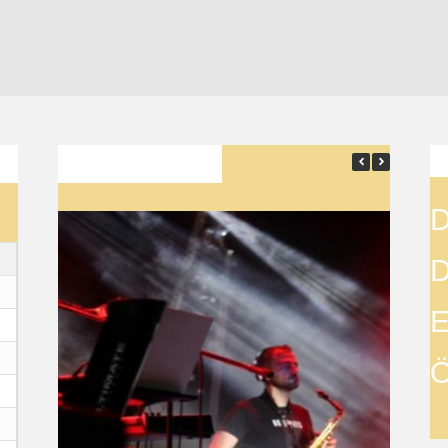
SON YAZILAR
D
D
E
Ö