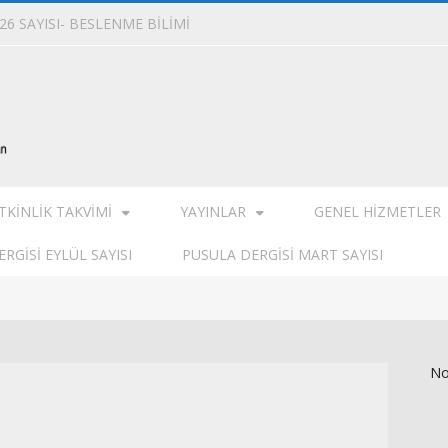
6 SAYISI- BESLENME BİLİMİ
TKINLIK TAKVIMI
YAYINLAR
GENEL HIZMETLER
RGISI EYLÜL SAYISI
PUSULA DERGISI MART SAYISI
No