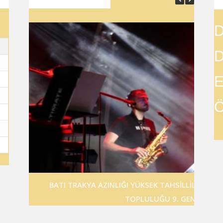
SON YAZILAR
D
D
E
Ö
BATI TRAKYA AZINLIĞI YÜKSEK TAHSİLLİLER DE
TOPLULUĞU 9. GENÇLİK FES