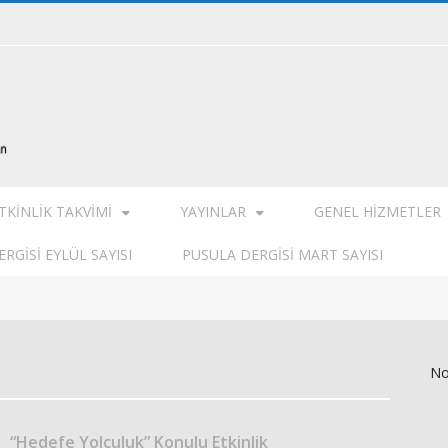
TKINLIK TAKVIMI
YAYINLAR
GENEL HIZMETLER
RGISI EYLÜL SAYISI
PUSULA DERGISI MART SAYISI
No
“Hedefe Yolculuk” Konulu Etkinlik