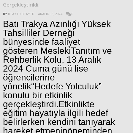
Gerçekleştirildi.
BY
BTAYTD BTAYTD
ARALIK 13, 2024
0
Batı Trakya Azınlığı Yüksek
Tahsilliler Derneği
bünyesinde faaliyet
gösteren MeslekiTanıtım ve
Rehberlik Kolu, 13 Aralık
2024 Cuma günü lise
öğrencilerine
yönelik“Hedefe Yolculuk”
konulu bir etkinlik
gerçekleştirdi.Etkinlikte
eğitim hayatıyla ilgili hedef
belirlerken kendini tanıyarak
hareket etmeninöneminden