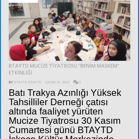
BTAYTD MUCİZE TİYATROSU “BENİM MASKEM”
ETKİNLİĞİ
BY
BTAYTD BTAYTD
KASIM 30, 2024
0
Batı Trakya Azınlığı Yüksek
Tahsilliler Derneği çatısı
altında faaliyet yürüten
Mucize Tiyatrosu 30 Kasım
Cumartesi günü BTAYTD