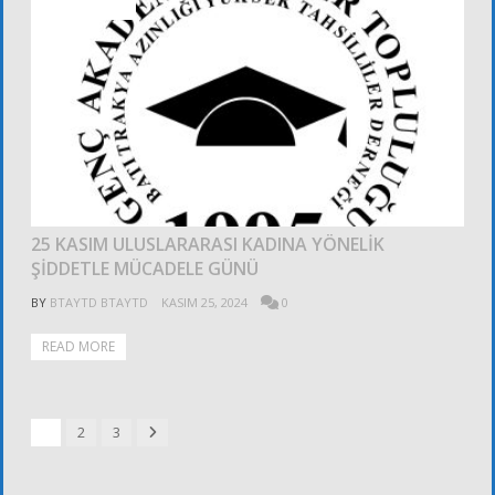
ALT KURULLAR
25 KASIM ULUSLARARASI KADINA YÖNELİK
ŞİDDETLE MÜCADELE GÜNÜ
BY
BTAYTD BTAYTD
KASIM 25, 2024
0
READ MORE
Next
1
2
3