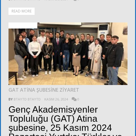
READ MORE
ALT KURULLAR
GAT ATİNA ŞUBESİNE ZİYARET
BY
BTAYTD BTAYTD
KASIM 26, 2024
0
Genç Akademisyenler
Topluluğu (GAT) Atina
şubesine, 25 Kasım 2024