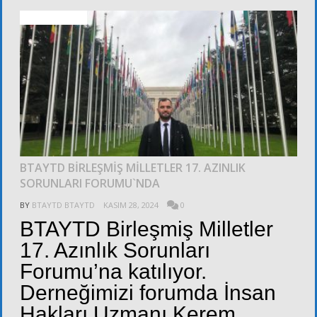
ALT KURULLAR
BTAYTD BİRLEŞMİŞ MİLLETLER 17. AZINLIK
SORUNLARI FORUMU`NDA
BY
BTAYTD BTAYTD
KASIM 28, 2024
0
BTAYTD Birleşmiş Milletler
17. Azınlık Sorunları
Forumu’na katılıyor.
Derneğimizi forumda İnsan
Hakları Uzmanı Kerem