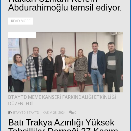
Abdurahimoğlu temsil ediyor.
READ MORE
FOTOĞRAFLAR
BTAYTD MEME KANSERİ FARKINDALIĞI ETKİNLİĞİ
DÜZENLEDİ
BY
BTAYTD BTAYTD
KASIM 28, 2024
0
Batı Trakya Azınlığı Yüksek