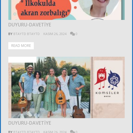
DUYURU-DAVETİYE
BY
BTAYTD BTAYTD
KASIM 26, 2024
0
READ MORE
ALT KURULLAR
DUYURU-DAVETİYE
BY
BTAYTD BTAYTD
KASIM 26, 2024
0