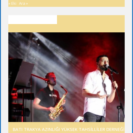
« Eki
Ara »
SON YAZILAR
BATI TRAKYA AZINLIĞI YÜKSEK TAHSİLLİLER DERNEĞİ GE