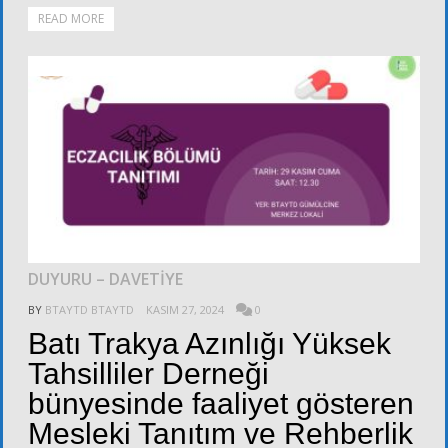
READ MORE
ALT KURULLAR
DUYURU – DAVETİYE
BY
BTAYTD BTAYTD
KASIM 27, 2024
0
Batı Trakya Azınlığı Yüksek
Tahsilliler Derneği
bünyesinde faaliyet gösteren
Mesleki Tanıtım ve Rehberlik