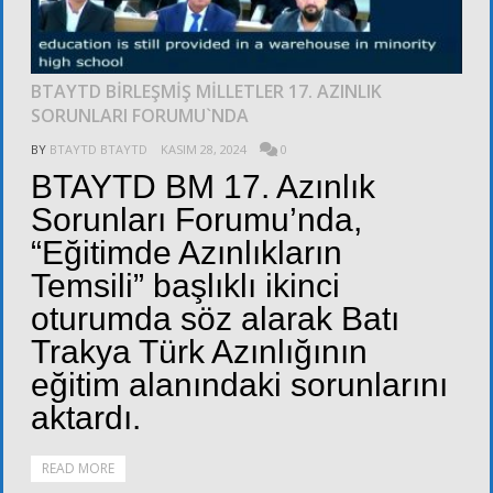
BTAYTD BİRLEŞMİŞ MİLLETLER 17. AZINLIK
SORUNLARI FORUMU`NDA
BY
BTAYTD BTAYTD
KASIM 28, 2024
0
BTAYTD BM 17. Azınlık
Sorunları Forumu’nda,
“Eğitimde Azınlıkların
Temsili” başlıklı ikinci
oturumda söz alarak Batı
Trakya Türk Azınlığının
eğitim alanındaki sorunlarını
aktardı.
READ MORE