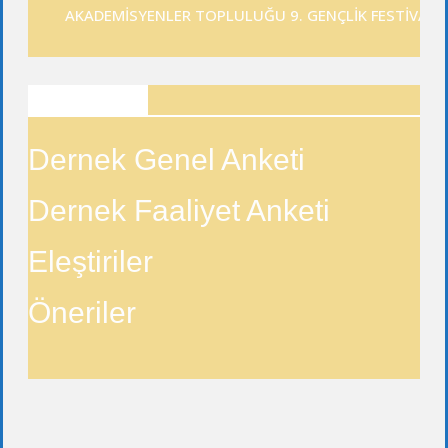
AKADEMİSYENLER TOPLULUĞU 9. GENÇLİK FESTİVALİ
ANKETLER
Dernek Genel Anketi
Dernek Faaliyet Anketi
Eleştiriler
Öneriler