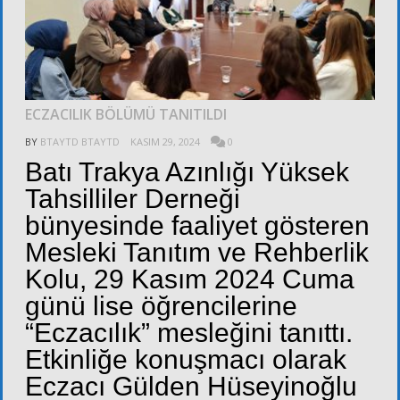
ECZACILIK BÖLÜMÜ TANITILDI
BY
BTAYTD BTAYTD
KASIM 29, 2024
0
Batı Trakya Azınlığı Yüksek
Tahsilliler Derneği
bünyesinde faaliyet gösteren
Mesleki Tanıtım ve Rehberlik
Kolu, 29 Kasım 2024 Cuma
günü lise öğrencilerine
“Eczacılık” mesleğini tanıttı.
Etkinliğe konuşmacı olarak
Eczacı Gülden Hüseyinoğlu