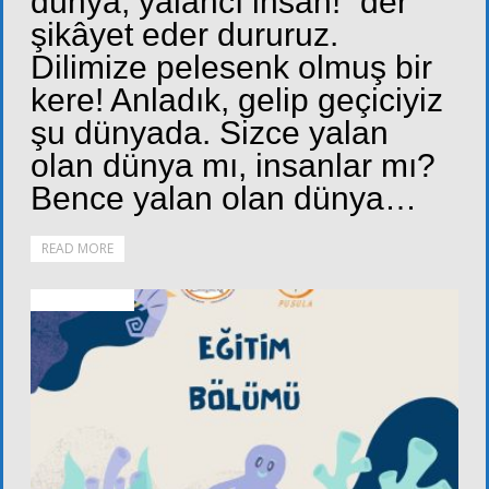
dünya, yalancı insan!” der
şikâyet eder dururuz.
Dilimize pelesenk olmuş bir
kere! Anladık, gelip geçiciyiz
şu dünyada. Sizce yalan
olan dünya mı, insanlar mı?
Bence yalan olan dünya…
READ MORE
FOTOĞRAFLAR