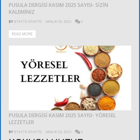
PUSULA DERGİSİ KASIM 2025 SAYISI- SİZİN
KALEMİNİZ
BY
BTAYTD BTAYTD
ARALIK 29, 2025
0
READ MORE
DUYURULAR
PUSULA DERGİSİ KASIM 2025 SAYISI- YÖRESEL
LEZZETLER
BY
BTAYTD BTAYTD
ARALIK 26, 2025
0