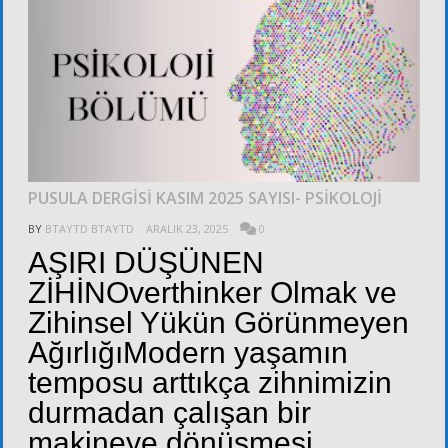
PUSULA DERGİSİ KASIM 2025 SAYISI- PSİKOLOJİ
BY
BTAYTD BTAYTD
ARALIK 23, 2025
0
AŞIRI DÜŞÜNEN
ZİHİNOverthinker Olmak ve
Zihinsel Yükün Görünmeyen
AğırlığıModern yaşamın
temposu arttıkça zihnimizin
durmadan çalışan bir
makineye dönüşmesi,