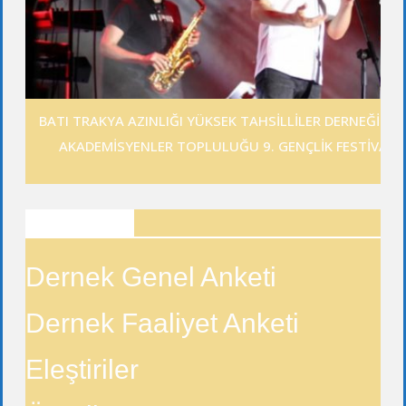
BATI TRAKYA AZINLIĞI YÜKSEK TAHSİLLİLER DERNEĞİ GE
AKADEMİSYENLER TOPLULUĞU 9. GENÇLİK FESTİVALİ
ANKETLER
Dernek Genel Anketi
Dernek Faaliyet Anketi
Eleştiriler