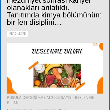
mezuniyet sonrası kariyer
olanakları anlatıldı.
Tanıtımda kimya bölümünün;
bir fen disiplini…
READ MORE
FOTOĞRAFLAR
PUSULA DERGİSİ KASIM 2025 SAYISI- BESLENME
BİLİMİ