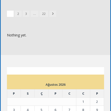
Next
1
2
3
…
22
Nothing yet.
ETKINLIK TAKVIMI
Ağustos 2026
P
S
Ç
P
C
C
P
1
2
3
4
5
6
7
8
9