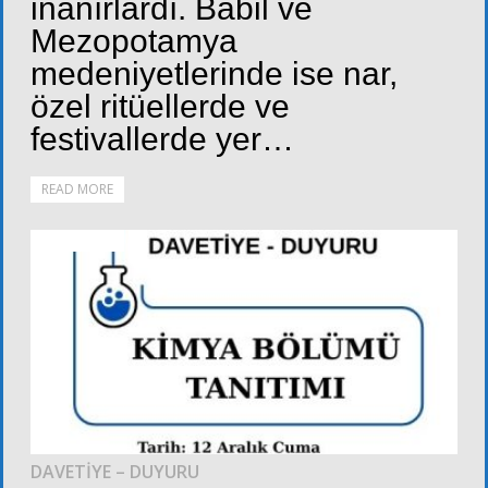
inanırlardı. Babil ve
Mezopotamya
medeniyetlerinde ise nar,
özel ritüellerde ve
festivallerde yer…
READ MORE
DUYURULAR
DAVETİYE – DUYURU