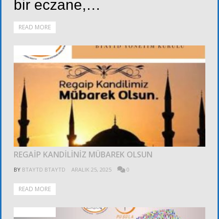
bir eczane,…
READ MORE
DUYURULAR
REGAİP KANDİLİNİZ MÜBAREK OLSUN
BY
BTAYTD BTAYTD
ARALIK 25, 2025
0
READ MORE
DUYURULAR