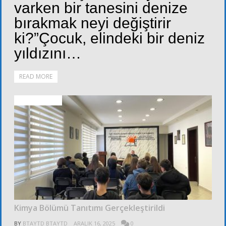
varken bir tanesini denize
bırakmak neyi değiştirir
ki?”Çocuk, elindeki bir deniz
yıldızını…
READ MORE
FOTOĞRAFLAR
Kimya Bölümü Tanıtımı Gerçekleştirildi
BY
BTAYTD BTAYTD
ARALIK 16, 2025
0