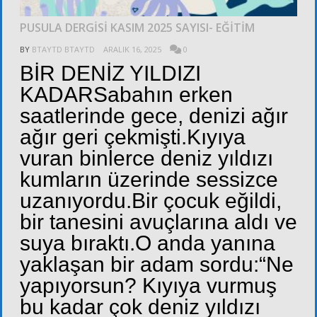
PUSULA DERGİSİ KASIM 2025 SAYISI- EĞİTİM
BY
BTAYTD BTAYTD
ARALIK 16, 2025
0
BİR DENİZ YILDIZI
KADARSabahın erken
saatlerinde gece, denizi ağır
ağır geri çekmişti.Kıyıya
vuran binlerce deniz yıldızı
kumların üzerinde sessizce
uzanıyordu.Bir çocuk eğildi,
bir tanesini avuçlarına aldı ve
suya bıraktı.O anda yanına
yaklaşan bir adam sordu:“Ne
yapıyorsun? Kıyıya vurmuş
bu kadar çok deniz yıldızı