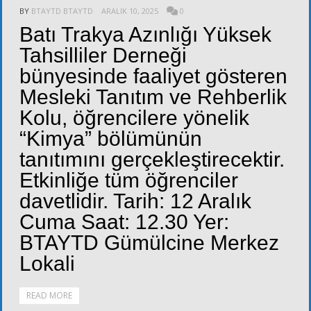
BY
BTAYTD BTAYTD
ARALIK 10, 2025
0
Batı Trakya Azınlığı Yüksek
Tahsilliler Derneği
bünyesinde faaliyet gösteren
Mesleki Tanıtım ve Rehberlik
Kolu, öğrencilere yönelik
“Kimya” bölümünün
tanıtımını gerçekleştirecektir.
Etkinliğe tüm öğrenciler
davetlidir. Tarih: 12 Aralık
Cuma Saat: 12.30 Yer:
BTAYTD Gümülcine Merkez
Lokali
READ MORE