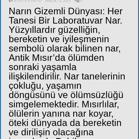
BY
BTAYTD BTAYTD
ARALIK 12, 2025
0
Narın Gizemli Dünyası: Her
Tanesi Bir Laboratuvar Nar.
Yüzyıllardır güzelliğin,
bereketin ve iyileşmenin
sembolü olarak bilinen nar,
Antik Mısır’da ölümden
sonraki yaşamla
ilişkilendirilir. Nar tanelerinin
çokluğu, yaşamın
döngüsünü ve ölümsüzlüğü
simgelemektedir. Mısırlılar,
ölülerin yanına nar koyar,
öteki dünyada da bereketin
ve dirilişin olacağına