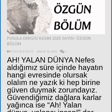
PUSULA DERGİSİ KASIM 2025 SAYISI- ÖZGÜN
BÖLÜM
BY
BTAYTD BTAYTD
ARALIK 18, 2025
0
AH! YALAN DÜNYA Nefes
aldığımız süre içinde hayatın
hangi evresinde olursak
olalım ne yazık ki hep birine
güven duymak zorundayız.
Güvendiğimiz dağlara karlar
yağınca ise “Ah! Yalan