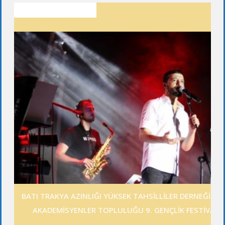
SON YAZILAR
BATI TRAKYA AZINLIĞI YÜKSEK TAHSİLLİLER DERNEĞİ GE
AKADEMİSYENLER TOPLULUĞU 9. GENÇLİK FESTİVALİ