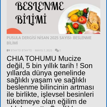
PUSULA DERGİSİ NİSAN 2025 SAYISI- BESLENME
BİLİMİ
BY
BTAYTD BTAYTD
MAYIS 7, 2025
0
CHIA TOHUMU Mucize
değil, 5 bin yıllık tarih ! Son
yıllarda dünya genelinde
sağlıklı yaşam ve sağlıklı
beslenme bilincinin artması
ile birlikte, işlevsel besinleri
tüketmeye olan eğilim de