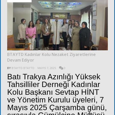
BTAYTD Kadınlar Kolu Nezaket Ziyaretlerine
Devam Ediyor
BY
BTAYTD BTAYTD
MAYIS 7, 2025
0
Batı Trakya Azınlığı Yüksek
Tahsilliler Derneği Kadınlar
Kolu Başkanı Sevtap HİNT
ve Yönetim Kurulu üyeleri, 7
Mayıs 2025 Çarşamba günü,