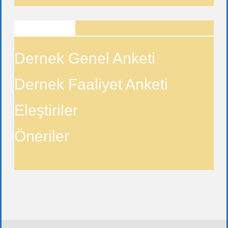
ANKETLER
Dernek Genel Anketi
Dernek Faaliyet Anketi
Eleştiriler
Öneriler