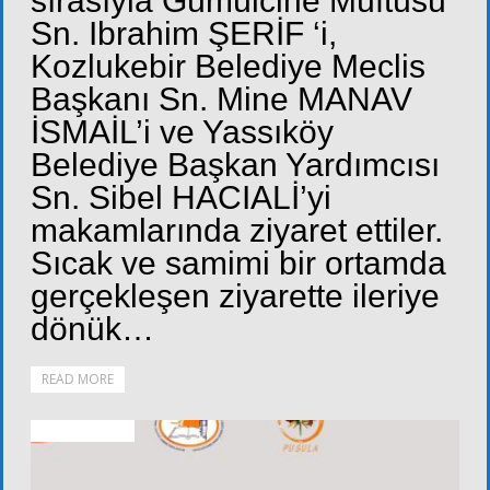
sırasıyla Gümülcine Müftüsü
Sn. Ibrahim ŞERİF ‘i,
Kozlukebir Belediye Meclis
Başkanı Sn. Mine MANAV
İSMAİL’i ve Yassıköy
Belediye Başkan Yardımcısı
Sn. Sibel HACIALİ’yi
makamlarında ziyaret ettiler.
Sıcak ve samimi bir ortamda
gerçekleşen ziyarette ileriye
dönük…
READ MORE
ALT KURULLAR