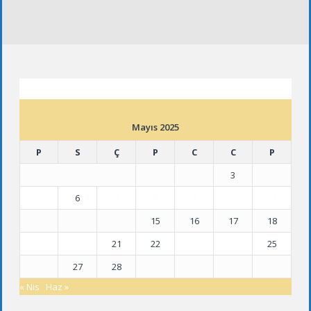
ETKINLIK TAKVIMI
Mayıs 2025
P
S
Ç
P
C
C
P
1
2
3
4
5
6
7
8
9
10
11
12
13
14
15
16
17
18
19
20
21
22
23
24
25
26
27
28
29
30
31
« Nis
Haz »