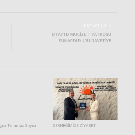
NEXT ARTICLE
BTAYTD MUCİZE TİYATROSU
SUNARDUYURU DAVETİYE
gisi Temmuz Sayısı
DERNEĞİMİZE ZİYARET