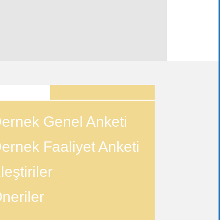
ANKETLER
ernek Genel Anketi
ernek Faaliyet Anketi
leştiriler
neriler