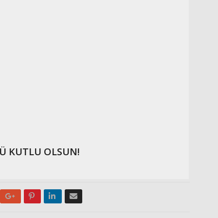
Ü KUTLU OLSUN!
Google+
Pinterest
LinkedIn
Email