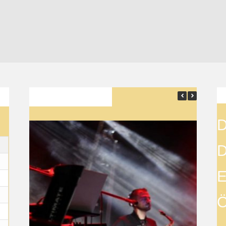
SON YAZILAR
D
D
E
Ö