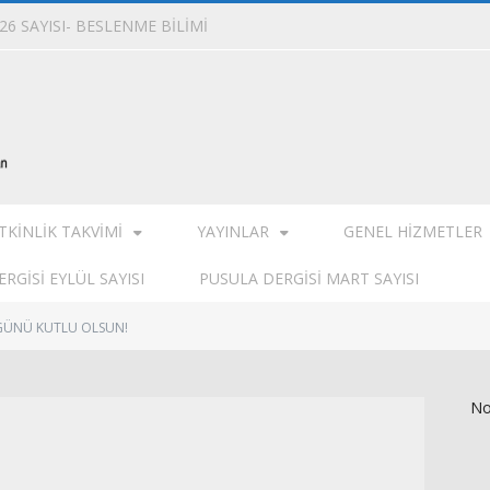
6 SAYISI- BESLENME BİLİMİ
TKINLIK TAKVIMI
YAYINLAR
GENEL HIZMETLER
RGISI EYLÜL SAYISI
PUSULA DERGISI MART SAYISI
GÜNÜ KUTLU OLSUN!
No