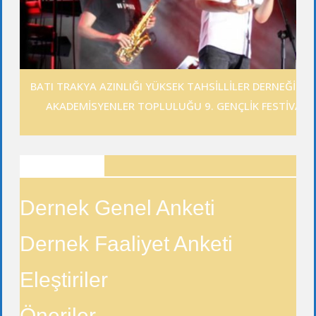
BATI TRAKYA AZINLIĞI YÜKSEK TAHSİLLİLER DERNEĞİ GE
AKADEMİSYENLER TOPLULUĞU 9. GENÇLİK FESTİVALİ
ANKETLER
Dernek Genel Anketi
Dernek Faaliyet Anketi
Eleştiriler
Öneriler