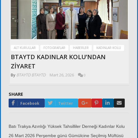
ALT KURULLAR
FOTOĞRAFLAR
HABERLER
KADINLAR KOLU
BTAYTD KADINLAR KOLU’NDAN
ZİYARET
By
BTAYTD BTAYTD
Mart 26, 2026
0
SHARE
Google+
Pinterest
LinkedIn
Email
Facebook
Twitter
Batı Trakya Azınlığı Yüksek Tahsilliler Derneği Kadınlar Kolu
26 Mart 2026 Perşembe günü Gümülcine Seçilmiş Müftüsü