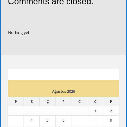
Comments are closed.
Nothing yet.
ETKINLIK TAKVIMI
Ağustos 2026
P
S
Ç
P
C
C
P
1
2
3
4
5
6
7
8
9