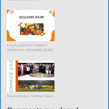
PUSULA DERGİSİ TEMMUZ
2026 SAYISI- BESLENME BİLİMİ
Pusula Dergisi Temmuz Sayısı