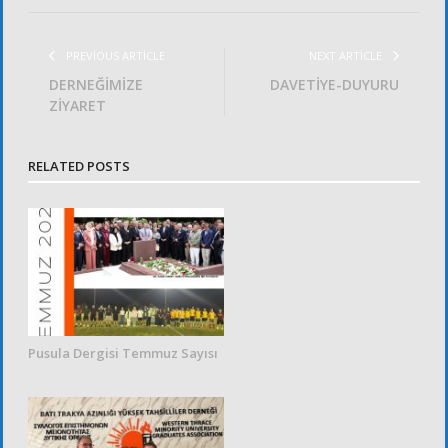
PREVIOUS ARTICLE
NEXT ARTICLE
DERNEĞİMİZE
DAVETİYE-DUYURU
ZİYARET
RELATED POSTS
Pusula Dergisi Temmuz Sayısı