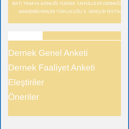
BATI TRAKYA AZINLIĞI YÜKSEK TAHSİLLİLER DERNEĞİ GE
AKADEMİSYENLER TOPLULUĞU 9. GENÇLİK FESTİVALİ
ANKETLER
Dernek Genel Anketi
Dernek Faaliyet Anketi
Eleştiriler
Öneriler