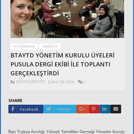
FOTOĞRAFLAR
HABERLER
BTAYTD YÖNETİM KURULU ÜYELERİ
PUSULA DERGİ EKİBİ İLE TOPLANTI
GERÇEKLEŞTİRDİ
By
BTAYTD BTAYTD
Şubat 28, 2024
0
SHARE
Google+
Pinterest
LinkedIn
Email
Facebook
Twitter
Batı Trakya Azınlığı Yüksek Tahsilliler Derneği Yönetim Kurulu