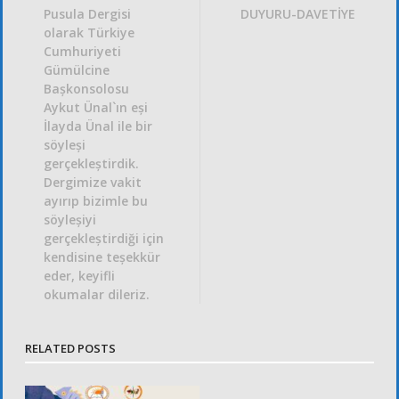
Pusula Dergisi
DUYURU-DAVETİYE
olarak Türkiye
Cumhuriyeti
Gümülcine
Bașkonsolosu
Aykut Ünal`ın eși
İlayda Ünal ile bir
söyleși
gerçekleștirdik.
Dergimize vakit
ayırıp bizimle bu
söyleșiyi
gerçekleștirdiği için
kendisine teșekkür
eder, keyifli
okumalar dileriz.
RELATED POSTS