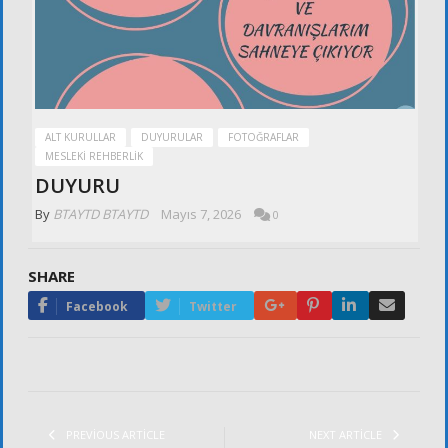
ALT KURULLAR
DUYURULAR
FOTOĞRAFLAR
MESLEKI REHBERLIK
DUYURU
By
BTAYTD BTAYTD
Mayıs 7, 2026
0
SHARE
Google+
Pinterest
LinkedIn
Email
Facebook
Twitter
PREVIOUS ARTICLE
NEXT ARTICLE