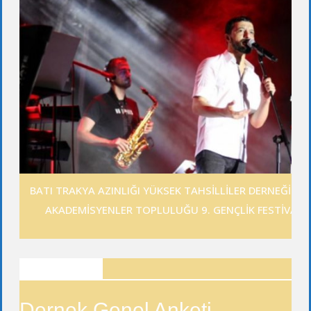
BATI TRAKYA AZINLIĞI YÜKSEK TAHSİLLİLER DERNEĞİ GE
AKADEMİSYENLER TOPLULUĞU 9. GENÇLİK FESTİVALİ
ANKETLER
Dernek Genel Anketi