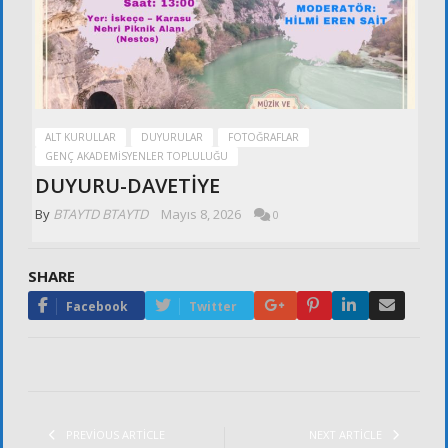
ALT KURULLAR
DUYURULAR
FOTOĞRAFLAR
GENÇ AKADEMISYENLER TOPLULUĞU
DUYURU-DAVETİYE
By
BTAYTD BTAYTD
Mayıs 8, 2026
0
SHARE
Google+
Pinterest
LinkedIn
Email
Facebook
Twitter
PREVIOUS ARTICLE
NEXT ARTICLE