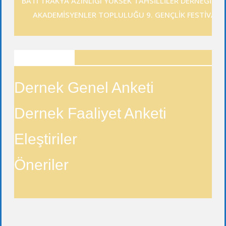
BATI TRAKYA AZINLIĞI YÜKSEK TAHSİLLİLER DERNEĞİ GE
AKADEMİSYENLER TOPLULUĞU 9. GENÇLİK FESTİVALİ
ANKETLER
Dernek Genel Anketi
Dernek Faaliyet Anketi
Eleştiriler
Öneriler