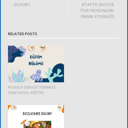
DUYURU
BTAYTD MUCİZE
TİYATROSUNDAN
PİKNİK ETKİNLİĞİ
RELATED POSTS
PUSULA DERGİSİ TEMMUZ
2026 SAYISI- EĞİTİM