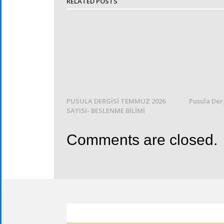
RELATED POSTS
PUSULA DERGİSİ TEMMUZ 2026
Pusula Der
SAYISI- BESLENME BİLİMİ
Comments are closed.
ETKINLIK TAKVIMI