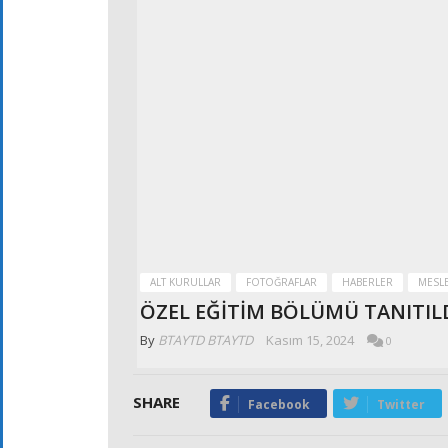
ALT KURULLAR
FOTOĞRAFLAR
HABERLER
MESLE
ÖZEL EĞİTİM BÖLÜMÜ TANITIL
By
BTAYTD BTAYTD
Kasım 15, 2024
0
SHARE
Facebook
Twitter