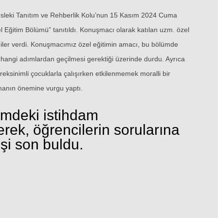
 Mesleki Tanıtım ve Rehberlik Kolu’nun 15 Kasım 2024 Cuma
el Eğitim Bölümü” tanıtıldı. Konuşmacı olarak katılan uzm. özel
bilgiler verdi. Konuşmacımız özel eğitimin amacı, bu bölümde
e hangi adımlardan geçilmesi gerektiği üzerinde durdu. Ayrıca
ereksinimli çocuklarla çalışırken etkilenmemek moralli bir
manın önemine vurgu yaptı.
imdeki istihdam
ek, öğrencilerin sorularına
eşi son buldu.