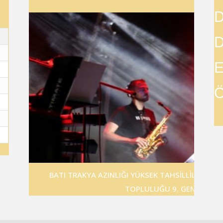
D
D
E
Ö
BATI TRAKYA AZINLIĞI YÜKSEK TAHSİLLİLER DE
TOPLULUĞU 9. GENÇLİK FES