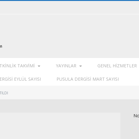
TKINLIK TAKVIMI
YAYINLAR
GENEL HIZMETLER
RGISI EYLÜL SAYISI
PUSULA DERGISI MART SAYISI
ILDI
No