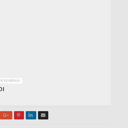
KI REHBERLIK
DI
Google+
Pinterest
LinkedIn
Email