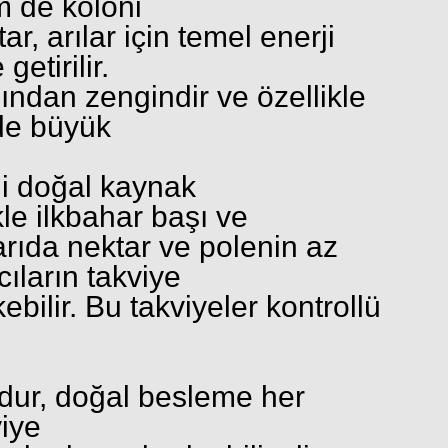
em de koloni
ar, arılar için temel enerji
etirilir.
ından zengindir ve özellikle
nde büyük
i doğal kaynak
le ilkbahar başı ve
rıda nektar ve polenin az
ıların takviye
ilir. Bu takviyeler kontrollü
şudur, doğal besleme her
viye