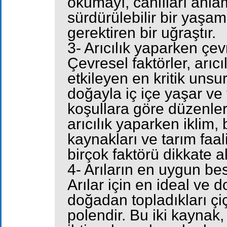
okumayı, canlıları anla
sürdürülebilir bir yaşa
gerektiren bir uğraştır.
3- Arıcılık yaparken çev
Çevresel faktörler, arıc
etkileyen en kritik unsur
doğayla iç içe yaşar ve 
koşullara göre düzenle
arıcılık yaparken iklim, 
kaynakları ve tarım faali
birçok faktörü dikkate a
4- Arıların en uygun be
Arılar için en ideal ve 
doğadan topladıkları çi
polendir. Bu iki kaynak,