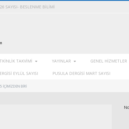
6 SAYISI- BESLENME BİLİMİ
TKINLIK TAKVIMI
YAYINLAR
GENEL HIZMETLER
RGISI EYLÜL SAYISI
PUSULA DERGISI MART SAYISI
5 İÇİMİZDEN BİRİ
No