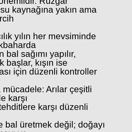
önemlidir. Rüzgâr
 su kaynağına yakın ama
rcih
ılık yılın her mevsiminde
İlkbaharda
ın bal sağımı yapılır,
 başlar, kışın ise
ası için düzenli kontroller
a mücadele: Arılar çeşitli
le karşı
 tehditlere karşı düzenli
ce bal üretmek değil; doğayı