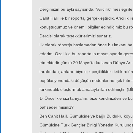
Dergimizin bu ayki sayısında, “Arıcılık” mesleği ile 
Cahit Halil ile bir röportaj gerçekleştirdik. Arıcılık ile 
konuştuğumuz ve önemli bilgiler edindiğimiz bu rö
Dergisi olarak teşekkürlerimizi sunarız.
İlk olarak röportja başlamadan önce bu imkanı b
ederim. Özellikle bu roportajın mayıs ayında gerç
etmektedir çünkü 20 Mayıs’ta kutlanan Dünya Arı G
tarafından, arıların biyolojik çeşitlilikteki kritik ro
popülasyonundaki düşüşün nedenlerine ışık tutm
farkındalık oluşturmak amacıyla ilan edilmiştir
1- Öncelikle sizi tanıyalım, bize kendinizden ve 
bahseder misiniz?
Ben Cahit Halil, Gümülcine’ye bağlı Bulduklu köy
Gümülcine Türk Gençler Birliği Yönetim Kurulund