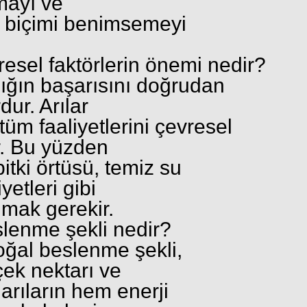
mayı ve
m biçimi benimsemeyi
resel faktörlerin önemi nedir?
ılığın başarısını doğrudan
dur. Arılar
tüm faaliyetlerini çevresel
r. Bu yüzden
bitki örtüsü, temiz su
yetleri gibi
lmak gerekir.
slenme şekli nedir?
doğal beslenme şekli,
çek nektarı ve
 arıların hem enerji