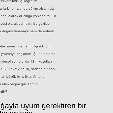
Üniversitesi Açıköğretim
 farklı bir alanda eğitim alsam da
bi olarak arıcılığa yönlendirdi. İlk
yesi olarak edindim. Bu şekilde
em doğayı tanımaya hem de arıların
alar sayesinde hem bilgi edindim
e yapmaya başladım. Şu an onlarca
esef son 3 yıldır iklim koşulları
duk. Fakat Arıcılık, sadece bir hobi
 büyük bir iyiliktir. Arılarla
olan bağını güçlendirir.
rdir?
 doğayla uyum gerektiren bir