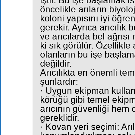
iştir. Bu işe başlamak i
öncelikle arıların biyo
koloni yapısını iyi öğre
gerekir. Ayrıca arıcılık 
ve arıcılarda bel ağrısı
ki sık görülür. Özellikle
olanların bu işe başlam
değildir.
Arıcılıkta en önemli te
şunlardır:
· Uygun ekipman kullanı
körüğü gibi temel ekip
arıcının güvenliği hem 
gereklidir.
· Kovan yeri seçimi: Arı