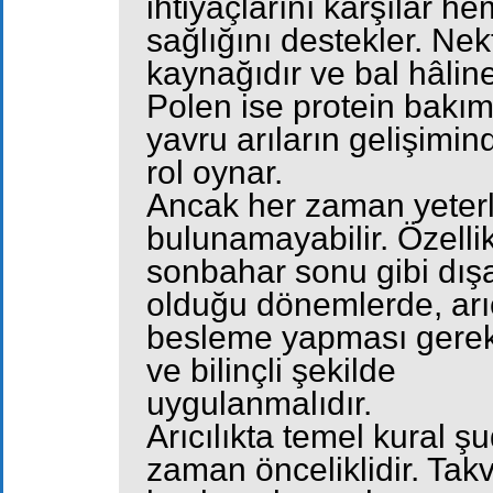
ihtiyaçlarını karşılar h
sağlığını destekler. Nekt
kaynağıdır ve bal hâline g
Polen ise protein bakım
yavru arıların gelişimi
rol oynar.
Ancak her zaman yeterl
bulunamayabilir. Özellik
sonbahar sonu gibi dışa
olduğu dönemlerde, arıc
besleme yapması gerekeb
ve bilinçli şekilde
uygulanmalıdır.
Arıcılıkta temel kural 
zaman önceliklidir. Tak