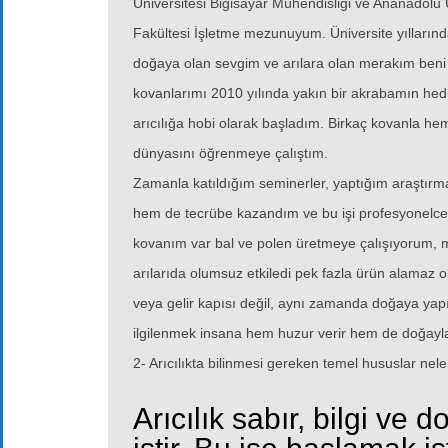
Üniversitesi Bigisayar Mühendisliği ve Ananadolu 
Fakültesi İşletme mezunuyum. Üniversite yıllarında
doğaya olan sevgim ve arılara olan merakım beni ho
kovanlarımı 2010 yılında yakın bir akrabamın hedi
arıcılığa hobi olarak başladım. Birkaç kovanla h
dünyasını öğrenmeye çalıştım.
Zamanla katıldığım seminerler, yaptığım araştırm
hem de tecrübe kazandım ve bu işi profesyonelc
kovanım var bal ve polen üretmeye çalışıyorum, mal
arılarıda olumsuz etkiledi pek fazla ürün alamaz ol
veya gelir kapısı değil, aynı zamanda doğaya yapılan
ilgilenmek insana hem huzur verir hem de doğayla 
2- Arıcılıkta bilinmesi gereken temel hususlar nele
Arıcılık sabır, bilgi ve