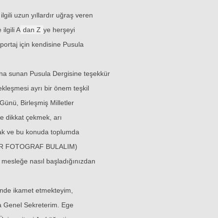
ilgili uzun yıllardır uğraş veren
ilgili A
dan Z
ye herşeyi
portaj için kendisine Pusula
ana sunan Pusula Dergisine teşekkür
ekleşmesi ayrı bir önem teşkil
ünü, Birleşmiş Milletler
lüne dikkat çekmek, arı
ak ve bu konuda toplumda
. (BİR FOTOGRAF BULALIM)
bu mesleğe nasıl başladığınızdan
ünde ikamet etmekteyim,
a Genel Sekreterim. Ege