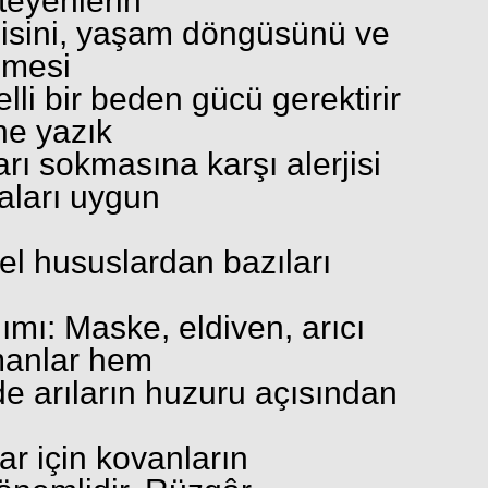
steyenlerin
lojisini, yaşam döngüsünü ve
nmesi
belli bir beden gücü gerektirir
 ne yazık
 arı sokmasına karşı alerjisi
aları uygun
mel hususlardan bazıları
mı: Maske, eldiven, arıcı
manlar hem
de arıların huzuru açısından
lar için kovanların