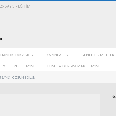
6 SAYISI- EĞİTİM
TKINLIK TAKVIMI
YAYINLAR
GENEL HIZMETLER
RGISI EYLÜL SAYISI
PUSULA DERGISI MART SAYISI
25 SAYISI- ÖZGÜN BÖLÜM
No