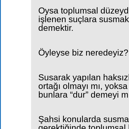
Oysa toplumsal düzeyde
işlenen suçlara susmak
demektir.
Öyleyse biz neredeyiz?
Susarak yapılan haksızl
ortağı olmayı mı, yoksa
bunlara “dur” demeyi m
Şahsi konularda susma
gerektiğinde toplumsal