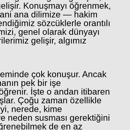
elişir. Konuşmayı öğrenmek,
ani ana dilimize — hakim
ndiğimiz sözcüklerle orantılı
mizi, genel olarak dünyayı
erimiz gelişir, algımız
öneminde çok konuşur. Ancak
anın pek bir işe
ğrenir. İşte o andan itibaren
lar. Çoğu zaman özellikle
yi, nerede, kime
ve neden susması gerektiğini
öğrenebilmek de en az