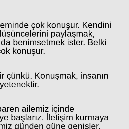
öneminde çok konuşur. Kendini
düşüncelerini paylaşmak,
 da benimsetmek ister. Belki
çok konuşur.
r çünkü. Konuşmak, insanın
yetenektir.
aren ailemiz içinde
e başlarız. İletişim kurmaya
emiz günden güne genişler,