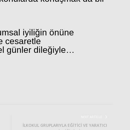
umsal iyiliğin önüne
e cesaretle
l günler dileğiyle…
NEXT ARTICLE
İLKOKUL GRUPLARIYLA EĞİTİCİ VE YARATICI