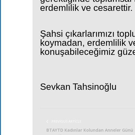
erdemlilik ve cesarettir.
Şahsi çıkarlarımızı topl
koymadan, erdemlilik v
konuşabileceğimiz güze
Sevkan Tahsinoğlu
PREVIOUS ARTICLE
BTAYTD Kadınlar Kolundan Anneler Günü