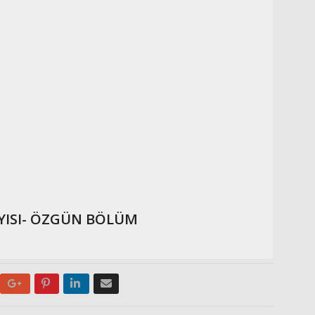
AYISI- ÖZGÜN BÖLÜM
Google+
Pinterest
LinkedIn
Email