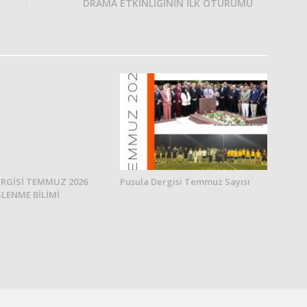
DRAMA ETKİNLİĞİNİN İLK OTURUMU
RGİSİ TEMMUZ 2026
Pusula Dergisi Temmuz Sayısı
SLENME BİLİMİ