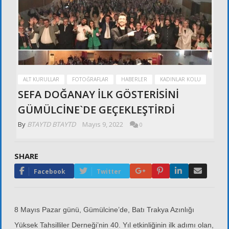
ALT KURULLAR
FOTOĞRAFLAR
HABERLER
KADINLAR KOLU
SEFA DOĞANAY İLK GÖSTERİSİNİ
GÜMÜLCİNE`DE GEÇEKLEŞTİRDİ
By
BTAYTD BTAYTD
Mayıs 9, 2022
0
SHARE
Google+
Pinterest
LinkedIn
Email
Facebook
Twitter
8 Mayıs Pazar günü, Gümülcine’de, Batı Trakya Azınlığı
Yüksek Tahsilliler Derneği’nin 40. Yıl etkinliğinin ilk adımı olan,