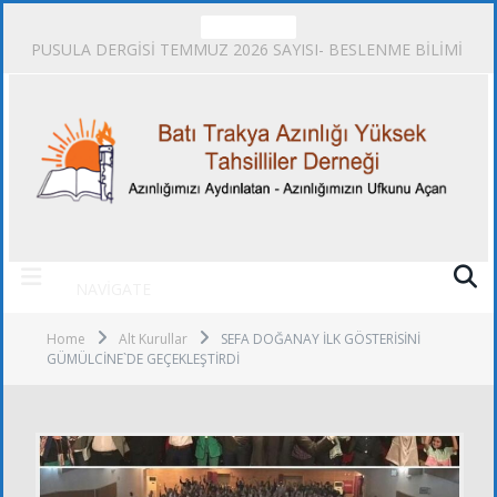
TRENDING
PUSULA DERGİSİ TEMMUZ 2026 SAYISI- BESLENME BİLİMİ
NAVIGATE
Home
Alt Kurullar
SEFA DOĞANAY İLK GÖSTERİSİNİ
GÜMÜLCİNE`DE GEÇEKLEŞTİRDİ