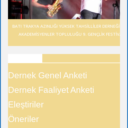
BATI TRAKYA AZINLIĞI YÜKSEK TAHSİLLİLER DERNEĞİ GE
AKADEMİSYENLER TOPLULUĞU 9. GENÇLİK FESTİVALİ
ANKETLER
Dernek Genel Anketi
Dernek Faaliyet Anketi
Eleştiriler
Öneriler