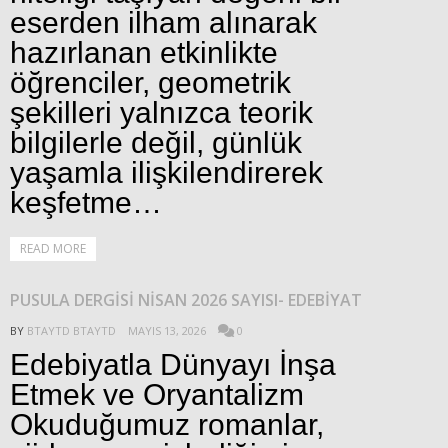
eserden ilham alınarak
hazırlanan etkinlikte
öğrenciler, geometrik
şekilleri yalnızca teorik
bilgilerle değil, günlük
yaşamla ilişkilendirerek
keşfetme…
READ MORE
PUSULA DERGİSİ NİSAN 2026 SAYISI- EDEBİYAT
BY
BTAYTD BTAYTD
MAYIS 13, 2026
0
Edebiyatla Dünyayı İnşa
Etmek ve Oryantalizm
Okuduğumuz romanlar,