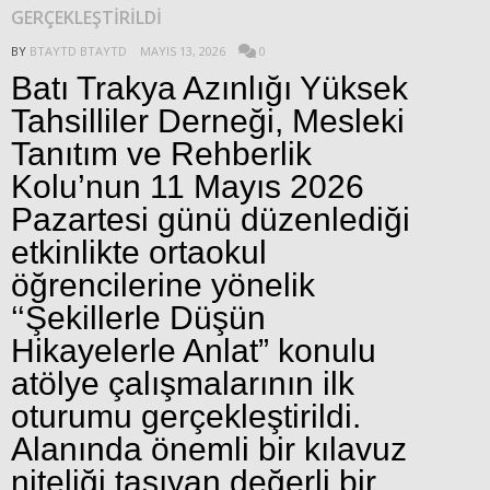
GERÇEKLEŞTİRİLDİ
BY
BTAYTD BTAYTD
MAYIS 13, 2026
0
Batı Trakya Azınlığı Yüksek
Tahsilliler Derneği, Mesleki
Tanıtım ve Rehberlik
Kolu’nun 11 Mayıs 2026
Pazartesi günü düzenlediği
etkinlikte ortaokul
öğrencilerine yönelik
‘‘Şekillerle Düşün
Hikayelerle Anlat” konulu
atölye çalışmalarının ilk
oturumu gerçekleştirildi.
Alanında önemli bir kılavuz
niteliği taşıyan değerli bir