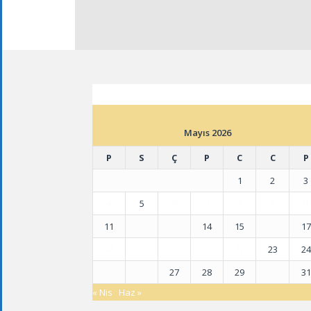
ETKINLIK TAKVIMI
Mayıs 2026
P
S
Ç
P
C
C
P
1
2
3
4
5
6
7
8
9
10
11
12
13
14
15
16
17
18
19
20
21
22
23
24
25
26
27
28
29
30
31
« Nis
Haz »