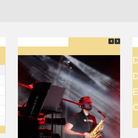
SON YAZILAR
D
D
E
Ö