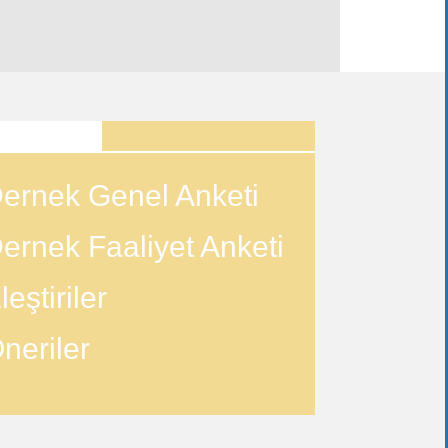
ANKETLER
ernek Genel Anketi
ernek Faaliyet Anketi
leştiriler
neriler