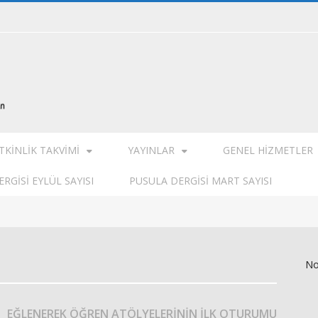
TKINLIK TAKVIMI
YAYINLAR
GENEL HIZMETLER
RGISI EYLÜL SAYISI
PUSULA DERGISI MART SAYISI
No
EĞLENEREK ÖĞREN ATÖLYELERİNİN İLK OTURUMU