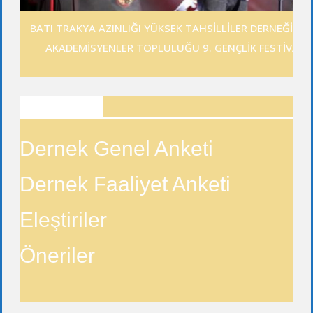
BATI TRAKYA AZINLIĞI YÜKSEK TAHSİLLİLER DERNEĞİ GE
AKADEMİSYENLER TOPLULUĞU 9. GENÇLİK FESTİVALİ
ANKETLER
Dernek Genel Anketi
Dernek Faaliyet Anketi
Eleştiriler
Öneriler