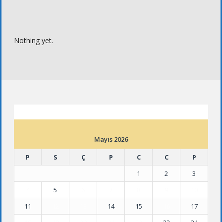
Nothing yet.
ETKINLIK TAKVIMI
Mayıs 2026
P
S
Ç
P
C
C
P
1
2
3
4
5
6
7
8
9
10
11
12
13
14
15
16
17