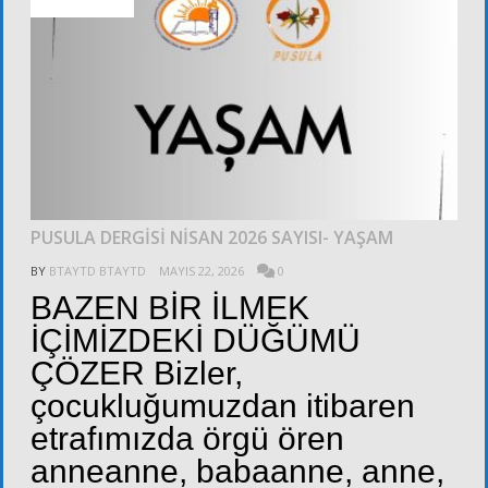
ALT KURULLAR
PUSULA DERGİSİ NİSAN 2026 SAYISI- YAŞAM
BY
BTAYTD BTAYTD
MAYIS 22, 2026
0
BAZEN BİR İLMEK
İÇİMİZDEKİ DÜĞÜMÜ
ÇÖZER Bizler,
çocukluğumuzdan itibaren
etrafımızda örgü ören
anneanne, babaanne, anne,