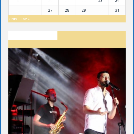
18
19
20
21
22
23
24
25
26
27
28
29
30
31
« Nis
Haz »
SON YAZILAR