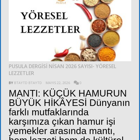
PUSULA DERGİSİ NİSAN 2026 SAYISI- YÖRESEL
LEZZETLER
BY
BTAYTD BTAYTD
MAYIS 22, 2026
0
MANTI: KÜÇÜK HAMURUN
BÜYÜK HİKÂYESİ Dünyanın
farklı mutfaklarında
karşımıza çıkan hamur işi
yemekler arasında mantı,