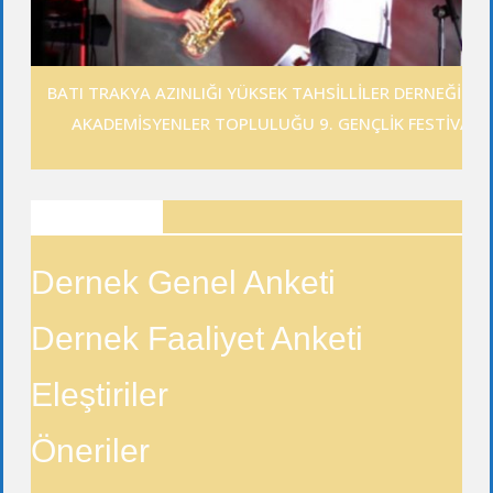
BATI TRAKYA AZINLIĞI YÜKSEK TAHSİLLİLER DERNEĞİ GE
AKADEMİSYENLER TOPLULUĞU 9. GENÇLİK FESTİVALİ
ANKETLER
Dernek Genel Anketi
Dernek Faaliyet Anketi
Eleştiriler
Öneriler