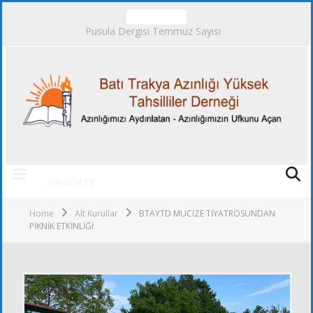
TRENDING
Pusula Dergisi Temmuz Sayısı
NAVIGATE
Home
Alt Kurullar
BTAYTD MUCİZE TİYATROSUNDAN
PİKNİK ETKİNLİĞİ