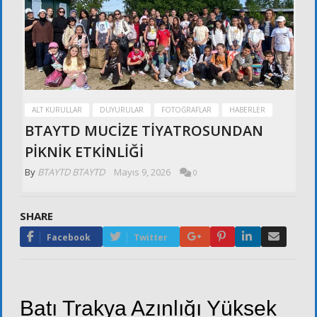
ALT KURULLAR
DUYURULAR
FOTOĞRAFLAR
HABERLER
BTAYTD MUCİZE TİYATROSUNDAN
PİKNİK ETKİNLİĞİ
By
BTAYTD BTAYTD
Mayıs 9, 2026
0
SHARE
Google+
Pinterest
LinkedIn
Email
Facebook
Twitter
Batı Trakya Azınlığı Yüksek