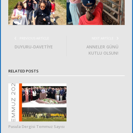
PREVIOUS ARTICLE
NEXT ARTICLE
DUYURU-DAVETİYE
ANNELER GÜNÜ
KUTLU OLSUN!
RELATED POSTS
Pusula Dergisi Temmuz Sayısı