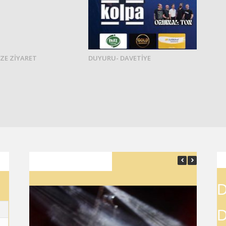
ZE ZİYARET
DUYURU- DAVETİYE
SON YAZILAR
D
D