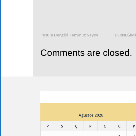
Pusula Dergisi Temmuz Sayısı
DERNEĞİMİ
Comments are closed.
ETKINLIK TAKVIMI
Ağustos 2026
P
S
Ç
P
C
C
P