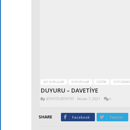
ALT KURULLAR
DUYURULAR
EĞITIM
FOTOĞRAF
DUYURU – DAVETİYE
By
BTAYTD BTAYTD
Nisan 7, 2021
0
SHARE
Facebook
Twitter