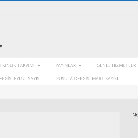
TKINLIK TAKVIMI
YAYINLAR
GENEL HIZMETLER
RGISI EYLÜL SAYISI
PUSULA DERGISI MART SAYISI
No