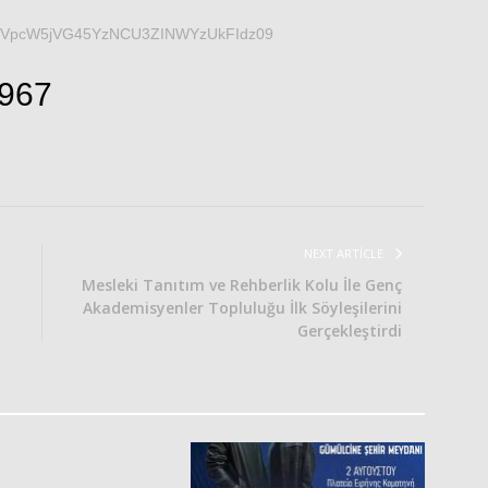
=V3VpcW5jVG45YzNCU3ZINWYzUkFIdz09
5967
NEXT ARTICLE
Mesleki Tanıtım ve Rehberlik Kolu İle Genç
Akademisyenler Topluluğu İlk Söyleşilerini
Gerçekleştirdi