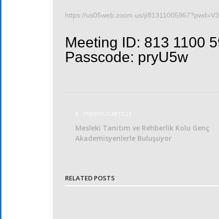
https://us05web.zoom.us/j/81311005967?pwd
Meeting ID: 813 1100 
Passcode: pryU5w
PREVIOUS ARTICLE
Mesleki Tanıtım ve Rehberlik Kolu Genç
Akademisyenlerle Buluşuyor
RELATED POSTS