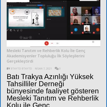
Mesleki Tanıtım ve Rehberlik Kolu İle Genç
Akademisyenler Topluluğu İlk Söyleşilerini
Gerçekleştirdi
BY
BTAYTD BTAYTD
NISAN 7, 2021
0
Batı Trakya Azınlığı Yüksek
Tahsilliler Derneği
bünyesinde faaliyet gösteren
Mesleki Tanıtım ve Rehberlik
Kolu ile Genç