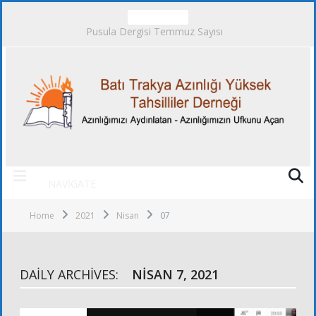
TRENDING
Pusula Dergisi Temmuz Sayısı
NAVIGATE
Home
2021
Nisan
07
DAILY ARCHIVES:
NISAN 7, 2021
FOTOĞRAFLAR