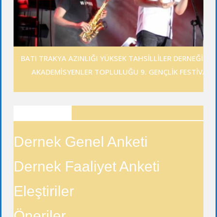
BATI TRAKYA AZINLIĞI YÜKSEK TAHSİLLİLER DERNEĞİ GE
AKADEMİSYENLER TOPLULUĞU 9. GENÇLİK FESTİVALİ
ANKETLER
Dernek Genel Anketi
Dernek Faaliyet Anketi
Eleştiriler
Öneriler