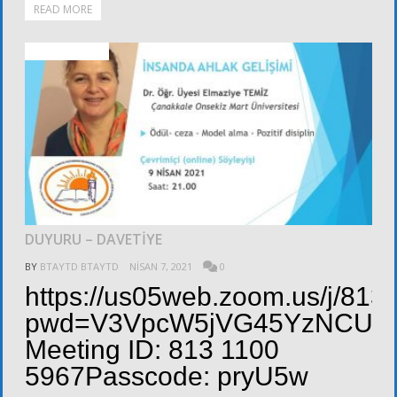
READ MORE
ALT KURULLAR
DUYURU – DAVETİYE
BY
BTAYTD BTAYTD
NISAN 7, 2021
0
https://us05web.zoom.us/j/81
pwd=V3VpcW5jVG45YzNCU3Z
Meeting ID: 813 1100
5967Passcode: pryU5w