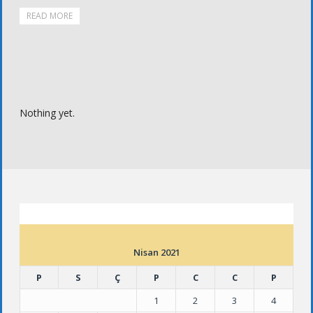
READ MORE
Nothing yet.
ETKINLIK TAKVIMI
Nisan 2021
P
S
Ç
P
C
C
P
1
2
3
4