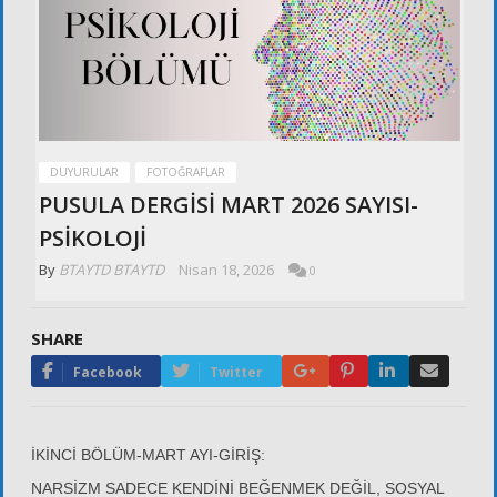
DUYURULAR
FOTOĞRAFLAR
PUSULA DERGİSİ MART 2026 SAYISI-
PSİKOLOJİ
By
BTAYTD BTAYTD
Nisan 18, 2026
0
SHARE
Google+
Pinterest
LinkedIn
Email
Facebook
Twitter
İKİNCİ BÖLÜM-MART AYI-GİRİŞ:
NARSİZM SADECE KENDİNİ BEĞENMEK DEĞİL, SOSYAL