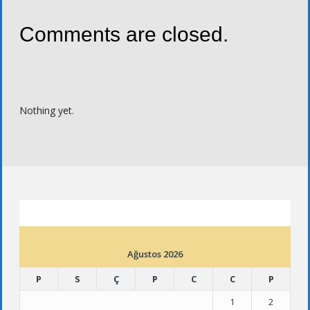
Comments are closed.
Nothing yet.
ETKINLIK TAKVIMI
Ağustos 2026
P
S
Ç
P
C
C
P
1
2