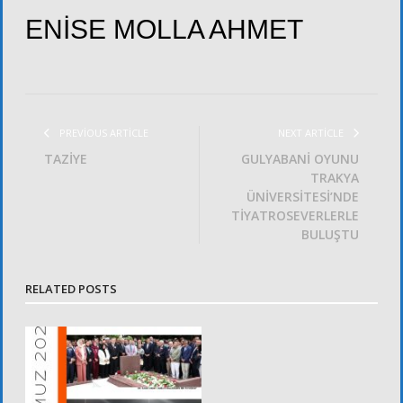
ENİSE MOLLA AHMET
PREVIOUS ARTICLE
NEXT ARTICLE
TAZİYE
GULYABANİ OYUNU
TRAKYA
ÜNİVERSİTESİ’NDE
TİYATROSEVERLERLE
BULUŞTU
RELATED POSTS