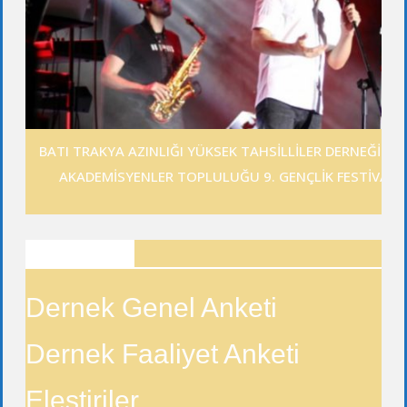
BATI TRAKYA AZINLIĞI YÜKSEK TAHSİLLİLER DERNEĞİ GE
AKADEMİSYENLER TOPLULUĞU 9. GENÇLİK FESTİVALİ
ANKETLER
Dernek Genel Anketi
Dernek Faaliyet Anketi
Eleştiriler