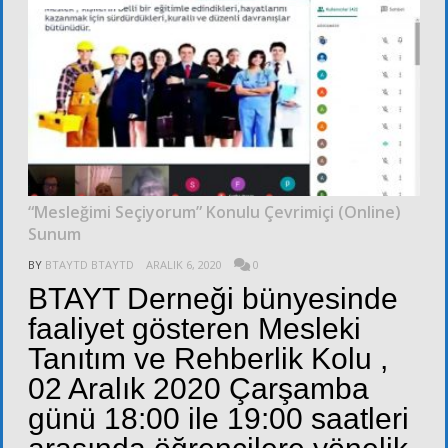
“Mesleğimi Seçiyorum” Konulu Çevrimiçi (Online)
Sunum
BY
BTAYTD BTAYTD
ARALIK 6, 2020
0
BTAYT Derneği bünyesinde
faaliyet gösteren Mesleki
Tanıtım ve Rehberlik Kolu ,
02 Aralık 2020 Çarşamba
günü 18:00 ile 19:00 saatleri