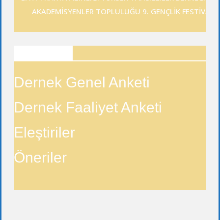
AKADEMİSYENLER TOPLULUĞU 9. GENÇLİK FESTİVALİ
ANKETLER
Dernek Genel Anketi
Dernek Faaliyet Anketi
Eleştiriler
Öneriler