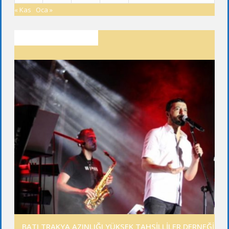
« Kas
Oca »
SON YAZILAR
BATI TRAKYA AZINLIĞI YÜKSEK TAHSİLLİLER DERNEĞİ GE