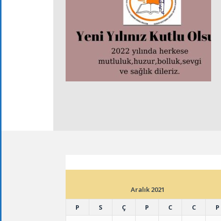
ETKINLIK TAKVIMI
Aralık 2021
P
S
Ç
P
C
C
P