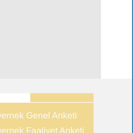
ANKETLER
ernek Genel Anketi
ernek Faaliyet Anketi