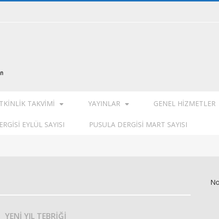
TKINLIK TAKVIMI
YAYINLAR
GENEL HIZMETLER
RGISI EYLÜL SAYISI
PUSULA DERGISI MART SAYISI
No
YENİ YIL TEBRİĞİ