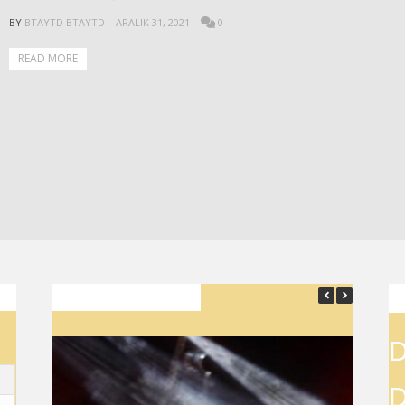
BY
BTAYTD BTAYTD
ARALIK 31, 2021
0
READ MORE
SON YAZILAR
D
D