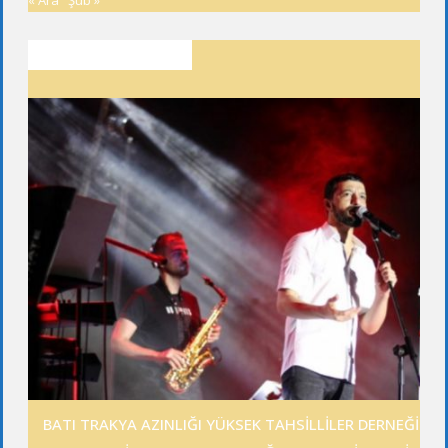
SON YAZILAR
BATI TRAKYA AZINLIĞI YÜKSEK TAHSİLLİLER DERNEĞİ GE