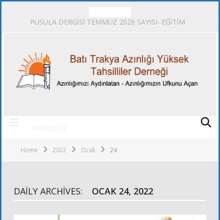
TRENDING
PUSULA DERGİSİ TEMMUZ 2026 SAYISI- EĞİTİM
NAVIGATE
Home
2022
Ocak
24
DAILY ARCHIVES:
OCAK 24, 2022
DUYURULAR