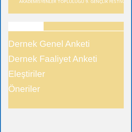
AKADEMİSYENLER TOPLULUĞU 9. GENÇLİK FESTİVALİ
ANKETLER
Dernek Genel Anketi
Dernek Faaliyet Anketi
Eleştiriler
Öneriler