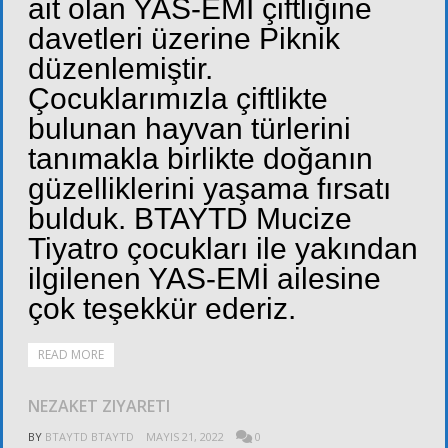
ait olan YAS-EMİ çiftliğine
davetleri üzerine Piknik
düzenlemiştir.
Çocuklarımızla çiftlikte
bulunan hayvan türlerini
tanımakla birlikte doğanın
güzelliklerini yaşama fırsatı
bulduk. BTAYTD Mucize
Tiyatro çocukları ile yakından
ilgilenen YAS-EMİ ailesine
çok teşekkür ederiz.
READ MORE
NEZAKET ZIYARETI
BY
BTAYTD BTAYTD
MAYIS 21, 2022
0