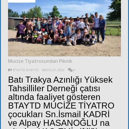
Mucize Tiyatrosundan Piknik
BY
BTAYTD BTAYTD
MAYIS 21, 2022
0
Batı Trakya Azınlığı Yüksek
Tahsilliler Derneği çatısı
altında faaliyet gösteren
BTAYTD MUCİZE TİYATRO
çocukları Sn.İsmail KADRİ
ve Alpay HASANOĞLU na