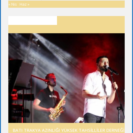
« Nis
Haz »
SON YAZILAR
BATI TRAKYA AZINLIĞI YÜKSEK TAHSİLLİLER DERNEĞİ GE