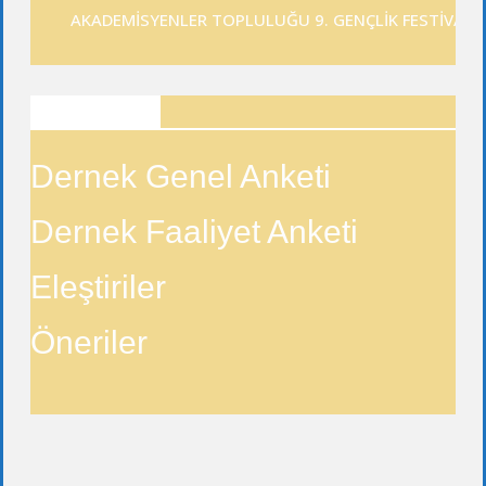
AKADEMİSYENLER TOPLULUĞU 9. GENÇLİK FESTİVALİ
ANKETLER
Dernek Genel Anketi
Dernek Faaliyet Anketi
Eleştiriler
Öneriler