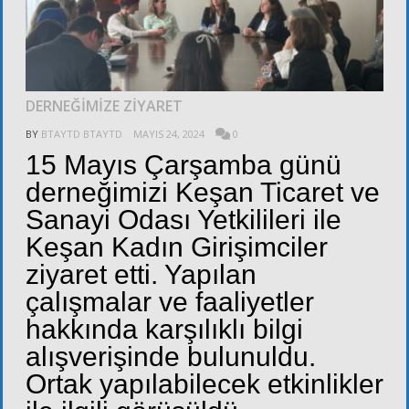
DERNEĞİMİZE ZİYARET
BY
BTAYTD BTAYTD
MAYIS 24, 2024
0
15 Mayıs Çarşamba günü
derneğimizi Keşan Ticaret ve
Sanayi Odası Yetkilileri ile
Keşan Kadın Girişimciler
ziyaret etti. Yapılan
çalışmalar ve faaliyetler
hakkında karşılıklı bilgi
alışverişinde bulunuldu.
Ortak yapılabilecek etkinlikler