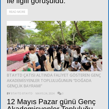
ile ilgili görüşüldü.
READ MORE
ALT KURULLAR
BTAYTD ÇATISI ALTINDA FALİYET GÖSTEREN GENÇ
AKADEMİSYENLER TOPLULUĞUNUN “DOĞADA
GENÇLİK BAYRAMI”
BY
BTAYTD BTAYTD
MAYIS 24, 2024
0
12 Mayıs Pazar günü Genç
Akademisyenler Topluluğu,