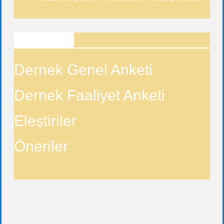
ANKETLER
Dernek Genel Anketi
Dernek Faaliyet Anketi
Eleştiriler
Öneriler