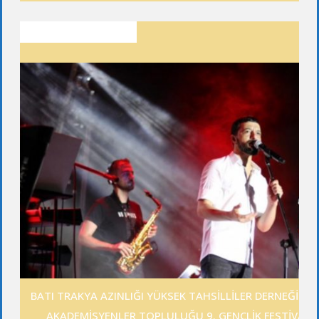
SON YAZILAR
BATI TRAKYA AZINLIĞI YÜKSEK TAHSİLLİLER DERNEĞİ GE
AKADEMİSYENLER TOPLULUĞU 9. GENÇLİK FESTİVALİ