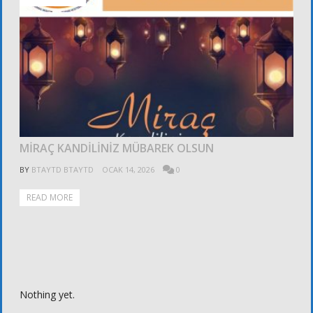
MİRAÇ KANDİLİNİZ MÜBAREK OLSUN
BY
BTAYTD BTAYTD
OCAK 14, 2026
0
READ MORE
Nothing yet.