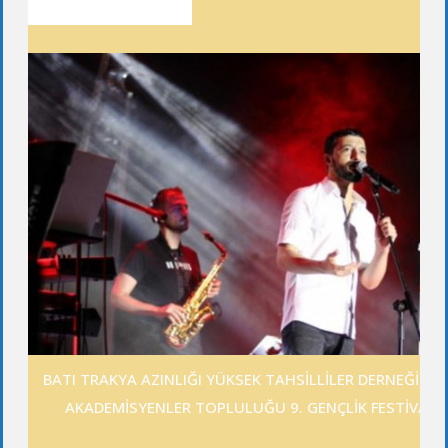
SON YAZILAR
BATI TRAKYA AZINLIĞI YÜKSEK TAHSİLLİLER DERNEĞİ GE
AKADEMİSYENLER TOPLULUĞU 9. GENÇLİK FESTİVALİ