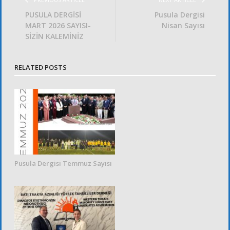
PUSULA DERGİSİ
Pusula Dergisi
MART 2026 SAYISI-
Nisan Sayısı
SİZİN KALEMİNİZ
RELATED POSTS
Pusula Dergisi Temmuz Sayısı