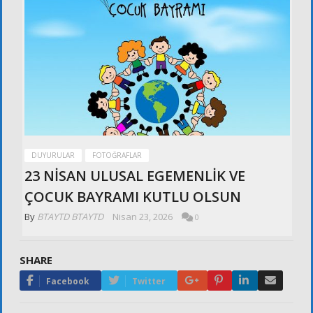
DUYURULAR
FOTOĞRAFLAR
23 NİSAN ULUSAL EGEMENLİK VE
ÇOCUK BAYRAMI KUTLU OLSUN
By
BTAYTD BTAYTD
Nisan 23, 2026
0
SHARE
Google+
Pinterest
LinkedIn
Email
Facebook
Twitter