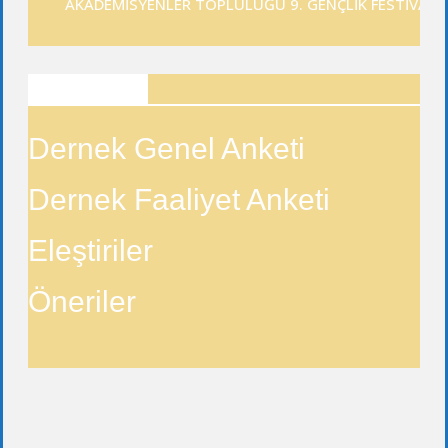
AKADEMİSYENLER TOPLULUĞU 9. GENÇLİK FESTİVALİ
ANKETLER
Dernek Genel Anketi
Dernek Faaliyet Anketi
Eleştiriler
Öneriler