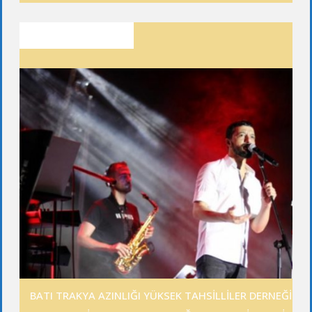
SON YAZILAR
BATI TRAKYA AZINLIĞI YÜKSEK TAHSİLLİLER DERNEĞİ GE