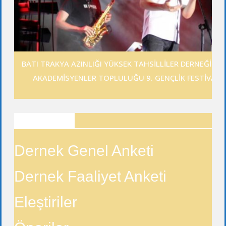
BATI TRAKYA AZINLIĞI YÜKSEK TAHSİLLİLER DERNEĞİ GE
AKADEMİSYENLER TOPLULUĞU 9. GENÇLİK FESTİVALİ
ANKETLER
Dernek Genel Anketi
Dernek Faaliyet Anketi
Eleştiriler