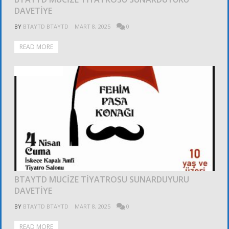
DAVETİYE
BY
BTAYTD BTAYTD
MART 8, 2025
0
READ MORE
ALT KURULLAR
BTAYTD MUCİZE TİYATROSU SUNARDUYURU
DAVETİYE
BY
BTAYTD BTAYTD
MART 8, 2025
0
READ MORE