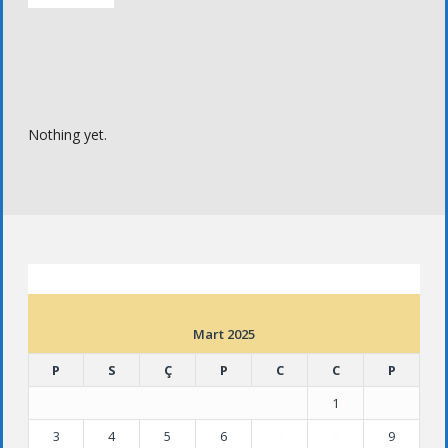
Nothing yet.
ETKINLIK TAKVIMI
Mart 2025
P
S
Ç
P
C
C
P
1
2
3
4
5
6
7
8
9