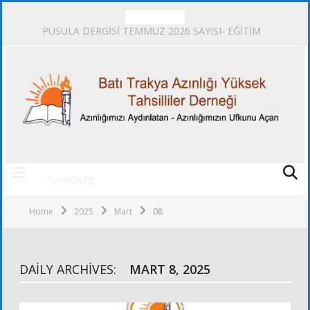
TRENDING
PUSULA DERGİSİ TEMMUZ 2026 SAYISI- EĞİTİM
NAVIGATE
Home
2025
Mart
08
DAILY ARCHIVES:
MART 8, 2025
FOTOĞRAFLAR