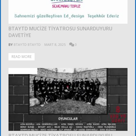
BTAYTD MUCİZE TİYATROSU SUNARDUYURU
DAVETİYE
BY
BTAYTD BTAYTD
MART 8, 2025
0
READ MORE
ALT KURULLAR
BTAYTD MUCİZE TİYATROSU SUNARDUYURU