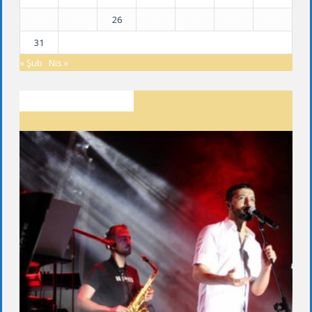
24
25
26
27
28
29
30
31
« Şub
Nis »
SON YAZILAR