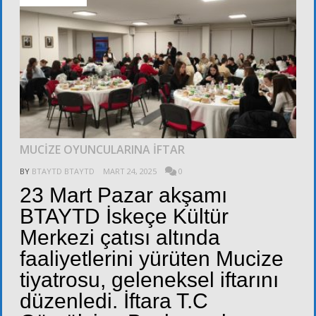
MUCİZE OYUNCULARINA İFTAR
BY
BTAYTD BTAYTD
MART 24, 2025
0
23 Mart Pazar akşamı
BTAYTD İskeçe Kültür
Merkezi çatısı altında
faaliyetlerini yürüten Mucize
tiyatrosu, geleneksel iftarını
düzenledi. İftara T.C