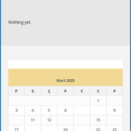
Nothing yet.
ETKINLIK TAKVIMI
Mart 2025
P
S
Ç
P
C
C
P
1
2
3
4
5
6
7
8
9
10
11
12
13
14
15
16
17
18
19
20
21
22
23