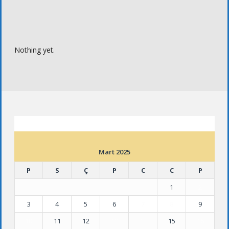
Nothing yet.
ETKINLIK TAKVIMI
Mart 2025
P
S
Ç
P
C
C
P
1
2
3
4
5
6
7
8
9
10
11
12
13
14
15
16