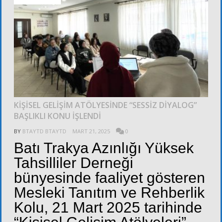
KİŞİSEL GELİŞİM ATÖLYESİNDE “SESSİZ DİYALOG”
BAŞLIKLI KONU İŞLENDİ
BY
BTAYTD BTAYTD
MART 21, 2025
0
Batı Trakya Azınlığı Yüksek
Tahsilliler Derneği
bünyesinde faaliyet gösteren
Mesleki Tanıtım ve Rehberlik
Kolu, 21 Mart 2025 tarihinde