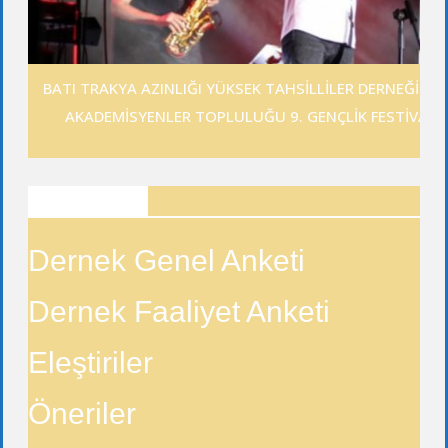
BATI TRAKYA AZINLIĞI YÜKSEK TAHSİLLİLER DERNEĞİ GE
AKADEMİSYENLER TOPLULUĞU 9. GENÇLİK FESTİVALİ
ANKETLER
Dernek Genel Anketi
Dernek Faaliyet Anketi
Eleştiriler
Öneriler