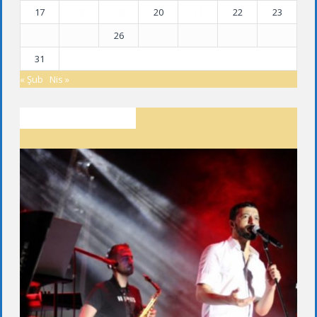
17
18
19
20
21
22
23
24
25
26
27
28
29
30
31
« Şub
Nis »
SON YAZILAR