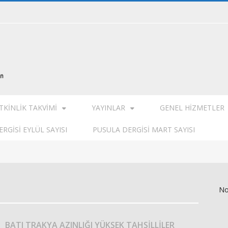
TKINLIK TAKVIMI
YAYINLAR
GENEL HIZMETLER
RGISI EYLÜL SAYISI
PUSULA DERGISI MART SAYISI
No
BATI TRAKYA AZINLIĞI YÜKSEK TAHSİLLİLER