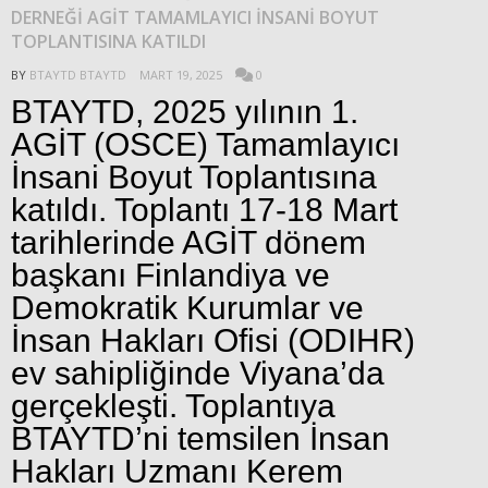
DERNEĞİ AGİT TAMAMLAYICI İNSANİ BOYUT
TOPLANTISINA KATILDI
BY
BTAYTD BTAYTD
MART 19, 2025
0
BTAYTD, 2025 yılının 1.
AGİT (OSCE) Tamamlayıcı
İnsani Boyut Toplantısına
katıldı. Toplantı 17-18 Mart
tarihlerinde AGİT dönem
başkanı Finlandiya ve
Demokratik Kurumlar ve
İnsan Hakları Ofisi (ODIHR)
ev sahipliğinde Viyana’da
gerçekleşti. Toplantıya
BTAYTD’ni temsilen İnsan
Hakları Uzmanı Kerem