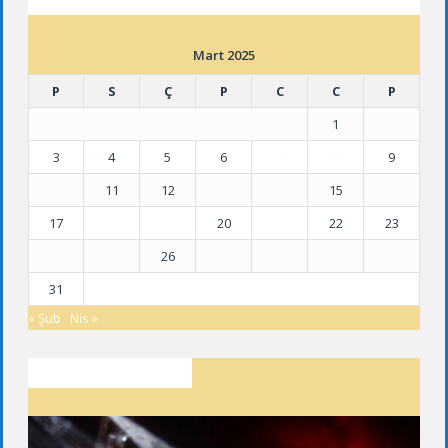
ETKINLIK TAKVIMI
Mart 2025
P
S
Ç
P
C
C
P
1
2
3
4
5
6
7
8
9
10
11
12
13
14
15
16
17
18
19
20
21
22
23
24
25
26
27
28
29
30
31
« Şub
Nis »
SON YAZILAR