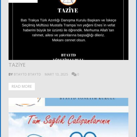
TAZİYE
BY
BTAYTD BTAYTD
MART 13, 2025
0
READ MORE
FOTOĞRAFLAR