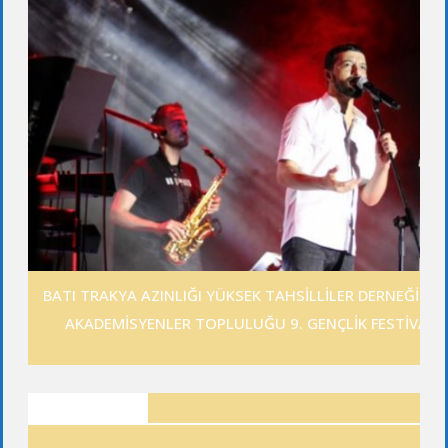
BATI TRAKYA AZINLIĞI YÜKSEK TAHSİLLİLER DERNEĞİ GE
AKADEMİSYENLER TOPLULUĞU 9. GENÇLİK FESTİVALİ
ANKETLER