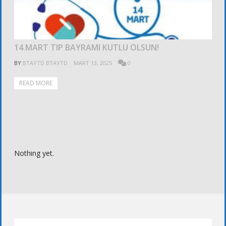
14 MART TIP BAYRAMI KUTLU OLSUN!
BY
BTAYTD BTAYTD
MART 13, 2025
0
READ MORE
Nothing yet.