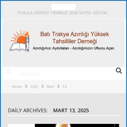
TRENDING
PUSULA DERGİSİ TEMMUZ 2026 SAYISI- EĞİTİM
NAVIGATE
Home
2025
Mart
13
DAILY ARCHIVES:
MART 13, 2025
FOTOĞRAFLAR